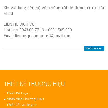
Xin vui lòng liên hệ với chúng tôi để được hỗ trợ tốt
nhất!
LIÊN HỆ DỊCH VỤ:
Hotlline: 0943 00 77 19 – 0931 505 030
Email: lienhe.quangcaoart@gmail.com
Read more...
THIẾT KẾ THƯƠNG HIỆU
–
Thiết Kế Logo
–
Nhận diệnThương Hiệu
–
Thiết kế catalogue