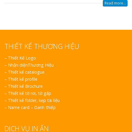
Read more...
Làm Biển Côn
THIẾT KẾ THƯƠNG HIỆU
Mica Tại Vinh Lấy Nga
–
Thiết Kế Logo
–
Nhận diệnThương Hiệu
Làm biển quả
tại Vinh Nghệ An
–
Thiết kế catalogue
–
Thiết kế profile
–
Thiết kế Brochure
Làm Biển Hiệ
–
Thiết kế tờ rơi, tờ gấp
Nam Đàn Uy Tín Giá X
–
Thiết kế folder, kẹp tài liệu
–
Name card – Danh thiếp
Làm Biển Qu
Mỹ Phẩm Vinh Thu Hú
Hàng
DỊCH VỤ IN ẤN