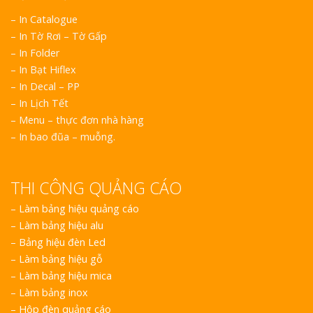
Top 10 Mẫu 
– In Catalogue
Hiệu Shop Q
– In Tờ Rơi – Tờ Gấp
Nghệ An Đẹp
– In Folder
– In Bạt Hiflex
– In Decal – PP
– In Lịch Tết
– Menu – thực đơn nhà hàng
– In bao đũa – muỗng.
Làm Bảng Hi
Thuốc Nghệ An Chuẩn
THI CÔNG QUẢNG CÁO
–
Làm bảng hiệu quảng cáo
Làm Hộp Đèn
–
Làm bảng hiệu alu
Mỏng Nghệ 
–
Bảng hiệu đèn Led
Hút
–
Làm bảng hiệu gỗ
–
Làm bảng hiệu mica
–
Làm bảng inox
–
Hộp đèn quảng cáo