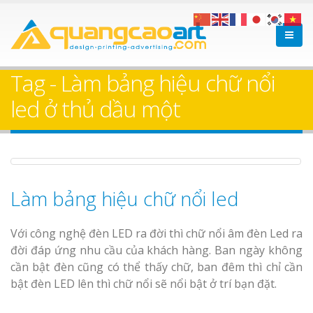
Làm bảng hiệu gỗ tại
Làm Biển Hiệ
Nha Trang
Cà Phê Bình Dương Tr
Tag - Làm bảng hiệu chữ nổi
Làm bảng hiệ
led ở thủ dầu một
sữa Bình Dương
Làm biển hiệ
Thuận An Bì
Bảng gỗ treo cửa
Dương
theo yêu cầu
Làm bảng hiệu chữ nổi led
Với công nghệ đèn LED ra đời thì chữ nổi âm đèn Led ra
đời đáp ứng nhu cầu của khách hàng. Ban ngày không
cần bật đèn cũng có thể thấy chữ, ban đêm thì chỉ cần
Thi công biể
bật đèn LED lên thì chữ nổi sẽ nổi bật ở trí bạn đặt.
cáo Thuận An
Dương