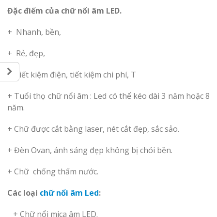
Làm bảng hiệu gỗ tại
Đặc điểm của chữ nổi âm LED.
Biên Hòa
+ Nhanh, bền,
+ Rẻ, đẹp,
Làm biển hiệ
+ Tiết kiệm điện, tiết kiệm chi phí, T
tóc Thuận An
Làm bảng hiệu gỗ tại
Nghệ An
+ Tuổi thọ chữ nổi âm : Led có thể kéo dài 3 năm hoặc 8
Thi công biể
năm.
cáo Vinh
+ Chữ được cắt bằng laser, nét cắt đẹp, sắc sảo.
+ Đèn Ovan, ánh sáng đẹp không bị chói bền.
+ Chữ chống thấm nước.
Làm biển quả
Các loại
chữ nổi âm Led
:
Nghệ An giá 
+ Chữ nổi mica âm LED.