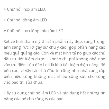
+ Chữ nổi inox âm LED.
+ Chữ nổi đồng âm LED.
Thi Công Bản
+ Chữ nổi inox lồng mica âm LED.
Nghệ An Nâng Tầm T
Hiệu
Xét về tính thẩm mỹ thì sản phẩm này đẹp, sang trọng,
ánh sáng rực rỡ gây sự chú ý cao, góp phần nâng cao
Làm Biển Led
hiệu quả quảng cáo. Còn về mặt kinh tế nó giúp các chủ
Rẻ Tại Vinh Giải Pháp 
đầu tư tiết kiệm được 1 khoản chi phí không nhỏ nhờ
Quả
vào ưu điểm của đèn Led là khá tiết kiệm điện năng, độ
bền cao, vì vậy các chủ đầu tư cũng như nhà cung cấp
Làm Hộp Đèn
biển hiệu cũng không mất nhiều công sức cho công
Cáo Tại Vinh Giá Rẻ
việc bảo trì, sửa chữa.
Biển Led Chạ
Hãy sử dụng chữ nổi âm LED và tận dụng hết những tín
Ma Trận Ngh
năng của nó cho công ty của bạn.
Thi Công Ch
Nghiệp