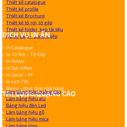
–
Thiết kế catalogue
–
Thiết kế profile
–
Thiết kế Brochure
–
Thiết kế tờ rơi, tờ gấp
–
Thiết kế folder, kẹp tài liệu
DỊCH VỤ IN ẤN
–
Name card – Danh thiếp
– In Catalogue
– In Tờ Rơi – Tờ Gấp
– In Folder
– In Bạt Hiflex
– In Decal – PP
– In Lịch Tết
– Menu – thực đơn nhà hàng
–
Làm bảng hiệu quảng cáo
THI CÔNG QUẢNG CÁO
– In bao đũa – muỗng.
–
Làm bảng hiệu alu
–
Bảng hiệu đèn Led
–
Làm bảng hiệu gỗ
–
Làm bảng hiệu mica
–
Làm bảng inox