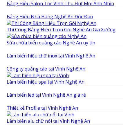
Bảng Hiệu Salon Tóc Vinh Thu Hút Mọi Ánh Nhìn
Bảng Hiệu Nhà Hàng Nghệ An Độc Đáo
Thi Công Bảng Hiệu Trọn Gói Nghệ An Gía Xưởng
Sửa chữa biển quảng cáo Nghệ An uy tín
Làm biển hiệu chữ inox tại Vinh Nghệ An
Công ty quảng cáo tại Vinh Nghệ An
Làm biển hiệu spa tại Vinh Nghệ An
Làm biển led tại Vinh Nghệ An giá rẻ
Thiết kế Profile tại Vinh Nghệ An
Làm biển alu chữ nổi tại Vinh Nghệ An