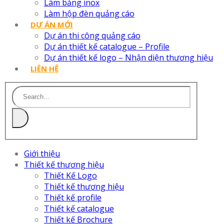
Làm bảng inox
Làm hộp đèn quảng cáo
DỰ ÁN MỚI
Dự án thi công quảng cáo
Dự án thiết kế catalogue – Profile
Dự án thiết kế logo – Nhận diện thương hiệu
LIÊN HỆ
Giới thiệu
Thiết kế thương hiệu
Thiết Kế Logo
Thiết kế thương hiệu
Thiết kế profile
Thiết kế catalogue
Thiết kế Brochure