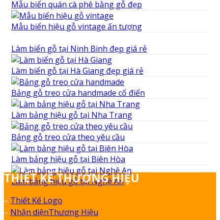
Mẫu biển quán cà phê bằng gỗ đẹp
Mẫu biển hiệu gỗ vintage ấn tượng
Làm biển gỗ tại Ninh Binh đẹp giá rẻ
Làm biển gỗ tại Hà Giang đẹp giá rẻ
Bảng gỗ treo cửa handmade cổ điển
Làm bảng hiệu gỗ tại Nha Trang
Bảng gỗ treo cửa theo yêu cầu
Làm bảng hiệu gỗ tại Biên Hòa
THIẾT KẾ THƯƠNG HIỆU
Làm bảng hiệu gỗ tại Nghệ An
–
Thiết Kế Logo
–
Nhận diệnThương Hiệu