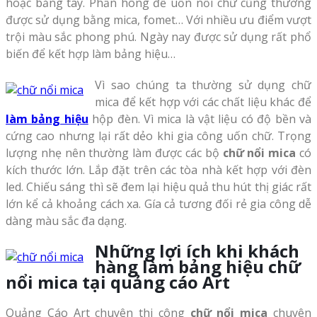
hoặc bằng tay. Phần hông để uốn nổi chữ cũng thường
được sử dụng bằng mica, fomet… Với nhiều ưu điểm vượt
trội màu sắc phong phú. Ngày nay được sử dụng rất phổ
biến để kết hợp làm bảng hiệu…
Vì sao chúng ta thường sử dụng chữ
mica để kết hợp với các chất liệu khác để
làm bảng hiệu
hộp đèn. Vì mica là vật liệu có độ bền và
cứng cao nhưng lại rất dẻo khi gia công uốn chữ. Trọng
lượng nhẹ nên thường làm được các bộ
chữ nổi mica
có
kích thước lớn. Lắp đặt trên các tòa nhà kết hợp với đèn
led. Chiếu sáng thì sẽ đem lại hiệu quả thu hút thị giác rất
lớn kể cả khoảng cách xa. Gía cả tương đối rẻ gia công dễ
dàng màu sắc đa dạng.
Những lợi ích khi khách
hàng làm bảng hiệu chữ
nổi mica tại quảng cáo Art
Quảng Cáo Art chuyên thi công
chữ nổi mica
chuyên