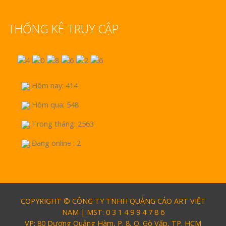
THỐNG KÊ TRUY CẬP
Hôm nay: 414
Hôm qua: 548
Trong tháng: 2563
Đang online : 2
COPYRIGHT © CÔNG TY TNHH QUẢNG CÁO ART VIỆT
NAM | MST: 0 3 1 4 9 9 4 7 8 6
VP: 80 Dương Quảng Hàm, P. 8, Q. Gò Vấp, TP. HCM