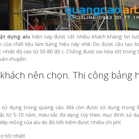
Thiết kế Profile tại
g Hiệu
Vinh Nghệ An
hương
Làm biển quảng c
Nghệ An giá rẻ
Làm biển alu chữ nổi
ặt dựng alu
hiện nay được rất nhiều khách khàng tin tư
tại Vinh Nghệ An
 Vẫy Giá
 của chất liệu làm bảng hiệu này nhé. Do được cấu tạo bớ
Hiệu
nhiệt độ cao từ 50-80 độ c. Chống được oxi hóa tốt trong t
vận chuyển.
 Quảng
 khách nên chọn. Thi công bảng 
Thi Công Bảng Hi
Nghệ An Nâng Tầm Thươn
Thiết kế hồ sơ năng
y Chữ
lực tại Vinh Nghệ An
Làm Biển Led Vẫy 
ệ An
Tại Vinh Giải Pháp Hiệu Qu
ử dụng trong quảng cáo. Mà còn được sử dụng trong l
uyên
Làm biển hiệu quán
chắc từ 5-10 năm, màu sắc đa dạng tùy theo mục đính sử d
cà phê tại Vinh Nghệ
Làm Hộp Đèn Quả
ày mỏng của alu do đó tiết kiệm được nhiều chi phí.
An
Tại Vinh Giá Rẻ
rợ tốt nhất!