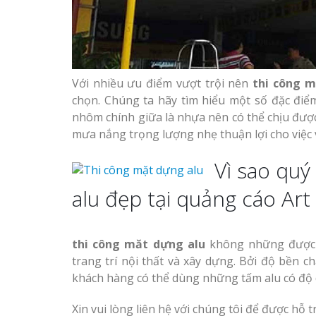
Làm biển hiệu spa tại
Thi Công Bản
Vinh Nghệ An
Nghệ An Nâng Tầm T
Hiệu
Với nhiều ưu điểm vượt trội nên
thi công m
Làm Biển Led
chọn. Chúng ta hãy tìm hiểu một số đặc điểm
Rẻ Tại Vinh Giải Pháp 
nhôm chính giữa là nhựa nên có thể chịu được 
Làm biển led tại Vinh
Quả
Nghệ An giá rẻ
mưa nắng trọng lượng nhẹ thuận lợi cho việc 
Làm Hộp Đèn
Vì sao quý
Thiết kế Profile tại Vinh
Cáo Tại Vinh Giá Rẻ
Nghệ An
alu đẹp tại quảng cáo Art
Biển Led Chạ
Làm biển alu chữ nổi tại
Ma Trận Ngh
Vinh Nghệ An
thi công măt dựng alu
không những được s
Thi Công Ch
Nghiệp
trang trí nội thất và xây dựng. Bởi độ bền 
khách hàng có thể dùng những tấm alu có độ d
Xin vui lòng liên hệ với chúng tôi để được hỗ t