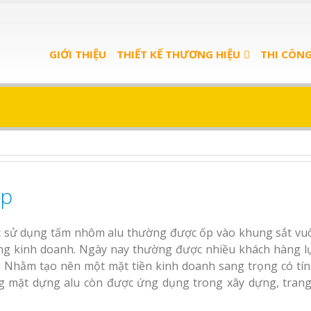
u trà
Bảng Hiệu Nhà Hàng
GIỚI THIỆU
THIẾT KẾ THƯƠNG HIỆU
THI CÔN
Nghệ An Độc Đáo
u spa
Thi Công Bảng Hiệu
nh
Trọn Gói Nghệ An
Gía Xưởng
ẹp
Bảng gỗ treo cửa theo
Làm bảng hiệu trà
yêu cầu
Bình Dương
n quảng
c sử dụng tấm nhôm alu thường được ốp vào khung sắt vu
 Bình
Làm biển hiệu sp
Sửa chữa biển quảng
hàng kinh doanh. Ngày nay thường được nhiều khách hàng l
An Bình Dương
cáo Nghệ An uy tín
 Nhằm tạo nên một mặt tiền kinh doanh sang trọng có tí
g mặt dựng alu còn được ứng dụng trong xây dựng, trang 