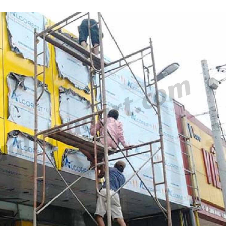
Làm bảng hiệu gỗ tại
Biên Hòa
u salon
Thi công biển quả
Thuận An Bình D
Làm biển hiệu chữ
inox tại Vinh Nghệ An
n quảng
Công ty quảng cáo
tại Vinh Nghệ An
Làm bảng hiệu gỗ tại
Nghệ An
Làm biển hiệu spa tại
Làm biển hiệu sal
Vinh Nghệ An
Thuận An
ng cáo
rẻ
Thi công biển quả
Vinh
Làm bảng hiệu gỗ
homestay chất lượng
Làm biển led tại Vinh
Nghệ An giá rẻ