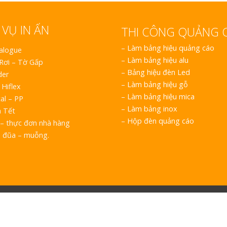
 VỤ IN ẤN
THI CÔNG QUẢNG 
–
Làm bảng hiệu quảng cáo
talogue
–
Làm bảng hiệu alu
 Rơi – Tờ Gấp
–
Bảng hiệu đèn Led
der
–
Làm bảng hiệu gỗ
 Hiflex
–
Làm bảng hiệu mica
al – PP
–
Làm bảng inox
h Tết
–
Hộp đèn quảng cáo
– thực đơn nhà hàng
o đũa – muỗng.
T © CÔNG TY TNHH QUẢNG CÁO ART VIỆT NAM | MST: 0 3 1 4 9 