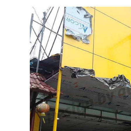
Làm bảng hiệu gỗ tại
Nghệ An
Làm biển hiệ
tóc Thuận An
Sửa chữa biển quảng cáo
Thi công biể
Nghệ An uy tín
cáo Vinh
Làm bảng hiệu gỗ
homestay chất lượng
Làm biển quả
Làm biển hiệu chữ inox
Nghệ An giá 
tại Vinh Nghệ An
Công ty quảng cáo tại
Vinh Nghệ An