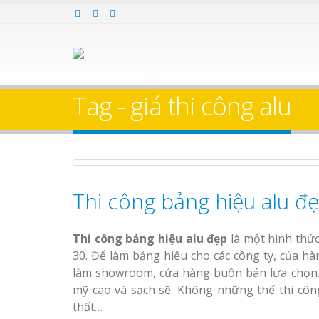
Bảng gỗ treo cửa
Làm bảng hiệ
theo yêu cầu
sữa Bình Dương
Tag - giá thi công alu
Làm biển hiệ
Thuận An Bì
Dương
Thi công bảng hiệu alu đ
Bảng Hiệu Nhà Hàng
Làm bảng hiệu gỗ tại
Nghệ An Độc Đáo
Biên Hòa
Thi công biể
Thi công bảng hiệu alu đẹp
là một hình thứ
cáo Thuận An
Thi Công Bảng Hiệu
Dương
30. Để làm bảng hiệu cho các công ty, của 
Trọn Gói Nghệ An Gía
làm showroom, cửa hàng buôn bán lựa chọn.
Xưởng
mỹ cao và sạch sẽ. Không những thế thi côn
thất…