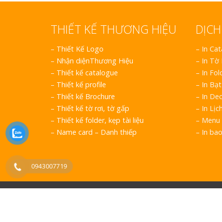
THIẾT KẾ THƯƠNG HIỆU
DỊCH
–
Thiết Kế Logo
– In Ca
–
Nhận diệnThương Hiệu
– In Tờ
–
Thiết kế catalogue
– In Fol
–
Thiết kế profile
– In Bạt
–
Thiết kế Brochure
– In Dec
–
Thiết kế tờ rơi, tờ gấp
– In Lịc
–
Thiết kế folder, kẹp tài liệu
– Menu 
–
Name card – Danh thiếp
– In ba
0943007719
COPYRIGH