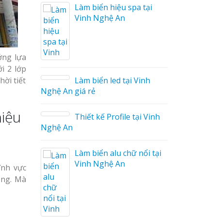
Làm biển hiệu spa tại
Vinh Nghệ An
áo
ởng lựa
i 2 lớp
hời tiết
Làm biển led tại Vinh
Nghệ An giá rẻ
hiệu
Thiết kế Profile tại Vinh
ệu
Nghệ An
g Hiệu
Làm biển alu chữ nổi tại
Giá Rẻ
Vinh Nghệ An
ả
ĩnh vực
ụng. Mà
ng Cáo