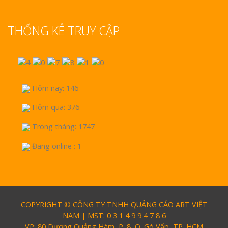
THỐNG KÊ TRUY CẬP
Hôm nay: 146
Hôm qua: 376
Trong tháng: 1747
Đang online : 1
COPYRIGHT © CÔNG TY TNHH QUẢNG CÁO ART VIỆT
NAM | MST: 0 3 1 4 9 9 4 7 8 6
VP: 80 Dương Quảng Hàm, P. 8, Q. Gò Vấp, TP. HCM