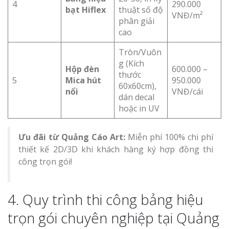
4
290.000
bạt Hiflex
thuật số độ
VNĐ/m²
phân giải
cao
Tròn/Vuôn
g (Kích
Hộp đèn
600.000 –
thước
5
Mica hút
950.000
60x60cm),
nổi
VNĐ/cái
dán decal
hoặc in UV
Ưu đãi từ Quảng Cáo Art:
Miễn phí 100% chi phí
thiết kế 2D/3D khi khách hàng ký hợp đồng thi
công trọn gói!
4. Quy trình thi công bảng hiệu
trọn gói chuyên nghiệp tại Quảng