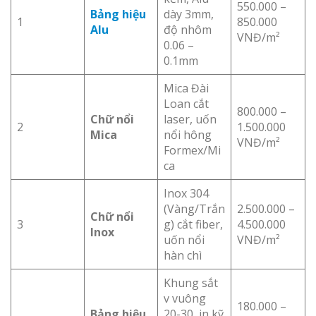
550.000 –
Bảng hiệu
dày 3mm,
1
850.000
Alu
độ nhôm
VNĐ/m²
0.06 –
0.1mm
Mica Đài
Loan cắt
800.000 –
Chữ nổi
laser, uốn
2
1.500.000
Mica
nổi hông
VNĐ/m²
Formex/Mi
ca
Inox 304
(Vàng/Trắn
2.500.000 –
Chữ nổi
3
g) cắt fiber,
4.500.000
Inox
uốn nổi
VNĐ/m²
hàn chì
Khung sắt
v vuông
180.000 –
Bảng hiệu
20-30, in kỹ