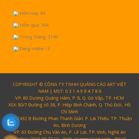
Hôm nay: 69
Hôm qua: 394
Trong tháng: 3149
Đang online : 3
COPYRIGHT © CÔNG TY TNHH QUẢNG CÁO ART VIỆT
NAM | MST: 0 3 1 4 9 9 4 7 8 6
VP: 80 Dương Quảng Hàm, P. 8, Q. Gò Vấp, TP. HCM
XSX: 80/7 Đường số 38, P. Hiệp Bình Chánh, Q. Thủ Đức. Hồ
Chí Minh
XSX: C432 B Đường Phan Thanh Giản. P. Lái Thiêu. TP. Thuận
An, Bình Dương
VP: 63 Đường Chu Văn An, P. Lê Lợi, TP. Vinh, Nghệ An
Hotline: 0943 00 77 19 - Web: quangcaoart.com - Email: