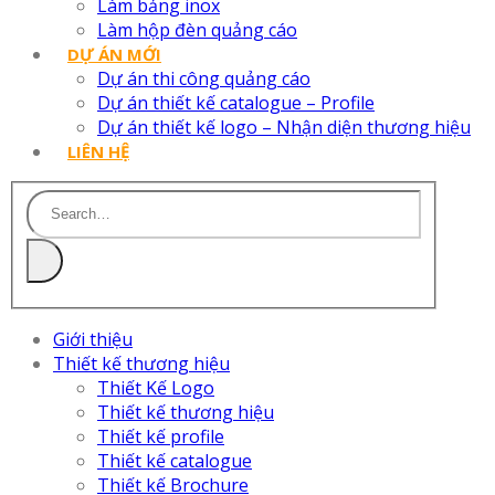
Làm bảng inox
Làm hộp đèn quảng cáo
DỰ ÁN MỚI
Dự án thi công quảng cáo
Dự án thiết kế catalogue – Profile
Dự án thiết kế logo – Nhận diện thương hiệu
LIÊN HỆ
Giới thiệu
Thiết kế thương hiệu
Thiết Kế Logo
Thiết kế thương hiệu
Thiết kế profile
Thiết kế catalogue
Thiết kế Brochure