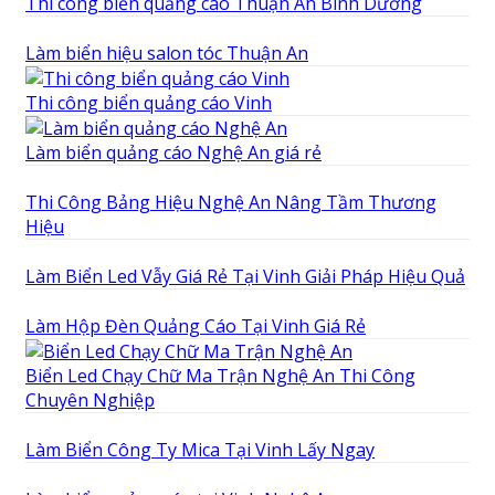
Thi công biển quảng cáo Thuận An Bình Dương
Làm biển hiệu salon tóc Thuận An
Thi công biển quảng cáo Vinh
Làm biển quảng cáo Nghệ An giá rẻ
Thi Công Bảng Hiệu Nghệ An Nâng Tầm Thương
Hiệu
Làm Biển Led Vẫy Giá Rẻ Tại Vinh Giải Pháp Hiệu Quả
Làm Hộp Đèn Quảng Cáo Tại Vinh Giá Rẻ
Biển Led Chạy Chữ Ma Trận Nghệ An Thi Công
Chuyên Nghiệp
Làm Biển Công Ty Mica Tại Vinh Lấy Ngay