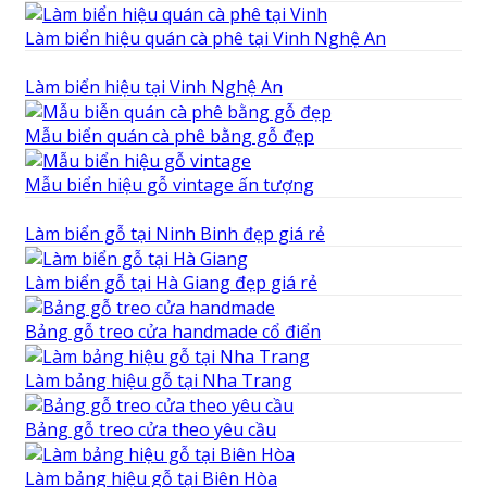
Làm biển hiệu quán cà phê tại Vinh Nghệ An
Làm biển hiệu tại Vinh Nghệ An
Mẫu biển quán cà phê bằng gỗ đẹp
Mẫu biển hiệu gỗ vintage ấn tượng
Làm biển gỗ tại Ninh Binh đẹp giá rẻ
Làm biển gỗ tại Hà Giang đẹp giá rẻ
Bảng gỗ treo cửa handmade cổ điển
Làm bảng hiệu gỗ tại Nha Trang
Bảng gỗ treo cửa theo yêu cầu
Làm bảng hiệu gỗ tại Biên Hòa