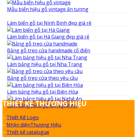
Mẫu biển hiệu gỗ vintage ấn tượng
Làm biển gỗ tại Ninh Binh đẹp giá rẻ
Làm biển gỗ tại Hà Giang đẹp giá rẻ
Bảng gỗ treo cửa handmade cổ điển
Làm bảng hiệu gỗ tại Nha Trang
Bảng gỗ treo cửa theo yêu cầu
Làm bảng hiệu gỗ tại Biên Hòa
THIẾT KẾ THƯƠNG HIỆU
Làm bảng hiệu gỗ tại Nghệ An
–
Thiết Kế Logo
–
Nhận diệnThương Hiệu
–
Thiết kế catalogue