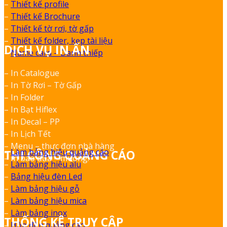
–
Thiết kế profile
–
Thiết kế Brochure
–
Thiết kế tờ rơi, tờ gấp
–
Thiết kế folder, kẹp tài liệu
DỊCH VỤ IN ẤN
–
Name card – Danh thiếp
– In Catalogue
– In Tờ Rơi – Tờ Gấp
– In Folder
– In Bạt Hiflex
– In Decal – PP
– In Lịch Tết
– Menu – thực đơn nhà hàng
–
Làm bảng hiệu quảng cáo
THI CÔNG QUẢNG CÁO
– In bao đũa – muỗng.
–
Làm bảng hiệu alu
–
Bảng hiệu đèn Led
–
Làm bảng hiệu gỗ
–
Làm bảng hiệu mica
–
Làm bảng inox
THỐNG KÊ TRUY CẬP
–
Hộp đèn quảng cáo