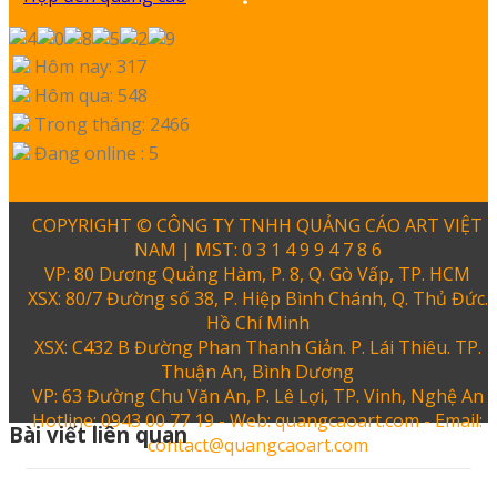
Hôm nay: 317
Hôm qua: 548
Trong tháng: 2466
Đang online : 5
COPYRIGHT © CÔNG TY TNHH QUẢNG CÁO ART VIỆT
NAM | MST: 0 3 1 4 9 9 4 7 8 6
VP: 80 Dương Quảng Hàm, P. 8, Q. Gò Vấp, TP. HCM
XSX: 80/7 Đường số 38, P. Hiệp Bình Chánh, Q. Thủ Đức.
Hồ Chí Minh
XSX: C432 B Đường Phan Thanh Giản. P. Lái Thiêu. TP.
Thuận An, Bình Dương
VP: 63 Đường Chu Văn An, P. Lê Lợi, TP. Vinh, Nghệ An
Hotline: 0943 00 77 19 - Web: quangcaoart.com - Email:
Bài viết liên quan
contact@quangcaoart.com