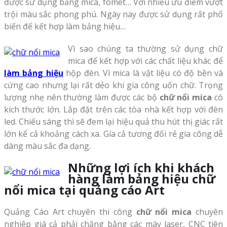
được sử dụng bằng mica, fomet… Với nhiều ưu điểm vượt
trội màu sắc phong phú. Ngày nay được sử dụng rất phổ
biến để kết hợp làm bảng hiệu…
Vì sao chúng ta thường sử dụng chữ
mica để kết hợp với các chất liệu khác để
làm bảng hiệu
hộp đèn. Vì mica là vật liệu có độ bền và
cứng cao nhưng lại rất dẻo khi gia công uốn chữ. Trọng
lượng nhẹ nên thường làm được các bộ
chữ nổi mica
có
kích thước lớn. Lắp đặt trên các tòa nhà kết hợp với đèn
led. Chiếu sáng thì sẽ đem lại hiệu quả thu hút thị giác rất
lớn kể cả khoảng cách xa. Gía cả tương đối rẻ gia công dễ
dàng màu sắc đa dạng.
Những lợi ích khi khách
hàng làm bảng hiệu chữ
nổi mica tại quảng cáo Art
Quảng Cáo Art chuyên thi công
chữ nổi mica
chuyên
nghiệp giá cả phải chăng bằng các máy laser, CNC tiên