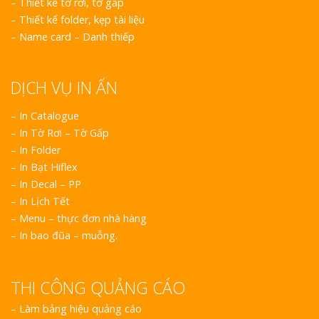
–
Thiết kế tờ rơi, tờ gấp
–
Thiết kế folder, kẹp tài liệu
–
Name card – Danh thiếp
DỊCH VỤ IN ẤN
– In Catalogue
– In Tờ Rơi – Tờ Gấp
– In Folder
– In Bạt Hiflex
– In Decal – PP
– In Lịch Tết
– Menu – thực đơn nhà hàng
– In bao đũa – muỗng.
THI CÔNG QUẢNG CÁO
–
Làm bảng hiệu quảng cáo