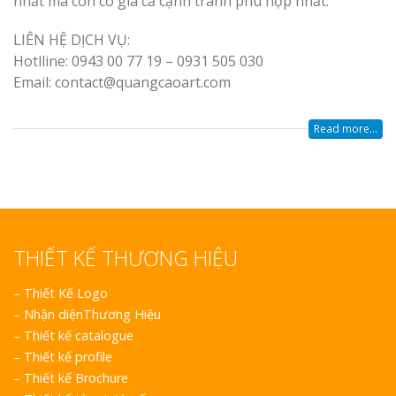
nhất mà còn có giá cả cạnh tranh phù hợp nhất.
LIÊN HỆ DỊCH VỤ:
Hotlline: 0943 00 77 19 – 0931 505 030
Email: contact@quangcaoart.com
Read more...
THIẾT KẾ THƯƠNG HIỆU
–
Thiết Kế Logo
–
Nhận diệnThương Hiệu
–
Thiết kế catalogue
–
Thiết kế profile
–
Thiết kế Brochure