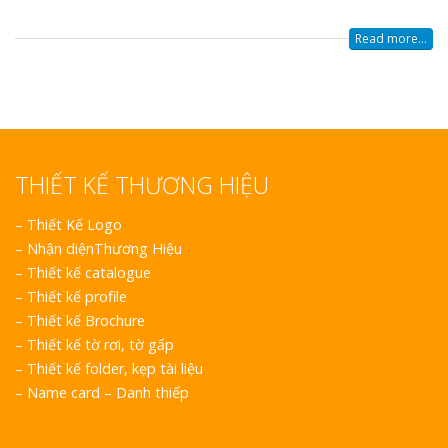
Read more...
THIẾT KẾ THƯƠNG HIỆU
–
Thiết Kế Logo
–
Nhận diệnThương Hiệu
–
Thiết kế catalogue
–
Thiết kế profile
–
Thiết kế Brochure
–
Thiết kế tờ rơi, tờ gấp
–
Thiết kế folder, kẹp tài liệu
–
Name card – Danh thiếp