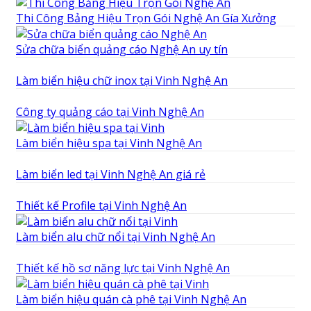
Thi Công Bảng Hiệu Trọn Gói Nghệ An Gía Xưởng
Sửa chữa biển quảng cáo Nghệ An uy tín
Làm biển hiệu chữ inox tại Vinh Nghệ An
Công ty quảng cáo tại Vinh Nghệ An
Làm biển hiệu spa tại Vinh Nghệ An
Làm biển led tại Vinh Nghệ An giá rẻ
Thiết kế Profile tại Vinh Nghệ An
Làm biển alu chữ nổi tại Vinh Nghệ An
Thiết kế hồ sơ năng lực tại Vinh Nghệ An
Làm biển hiệu quán cà phê tại Vinh Nghệ An