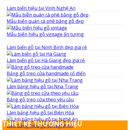
Làm biển hiệu tại Vinh Nghệ An
Mẫu biển quán cà phê bằng gỗ đẹp
Mẫu biển hiệu gỗ vintage ấn tượng
Làm biển gỗ tại Ninh Binh đẹp giá rẻ
Làm biển gỗ tại Hà Giang đẹp giá rẻ
Bảng gỗ treo cửa handmade cổ điển
Làm bảng hiệu gỗ tại Nha Trang
Bảng gỗ treo cửa theo yêu cầu
Làm bảng hiệu gỗ tại Biên Hòa
THIẾT KẾ THƯƠNG HIỆU
Làm bảng hiệu gỗ tại Nghệ An