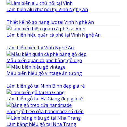
Làm biển alu chữ nổi tại Vinh Nghệ An
Thiết kế hồ sơ năng lực tại Vinh Nghệ An
Làm biển hiệu quán cà phê tại Vinh Nghệ An
Làm biển hiệu tại Vinh Nghệ An
Mẫu biển quán cà phê bằng gỗ đẹp
Mẫu biển hiệu gỗ vintage ấn tượng
Làm biển gỗ tại Ninh Binh đẹp giá rẻ
Làm biển gỗ tại Hà Giang đẹp giá rẻ
Bảng gỗ treo cửa handmade cổ điển
Làm bảng hiệu gỗ tại Nha Trang