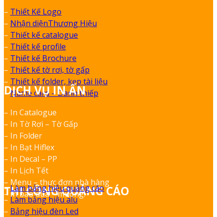
–
Thiết Kế Logo
–
Nhận diệnThương Hiệu
–
Thiết kế catalogue
–
Thiết kế profile
–
Thiết kế Brochure
–
Thiết kế tờ rơi, tờ gấp
–
Thiết kế folder, kẹp tài liệu
DỊCH VỤ IN ẤN
–
Name card – Danh thiếp
– In Catalogue
– In Tờ Rơi – Tờ Gấp
– In Folder
– In Bạt Hiflex
– In Decal – PP
– In Lịch Tết
– Menu – thực đơn nhà hàng
–
Làm bảng hiệu quảng cáo
THI CÔNG QUẢNG CÁO
– In bao đũa – muỗng.
–
Làm bảng hiệu alu
–
Bảng hiệu đèn Led