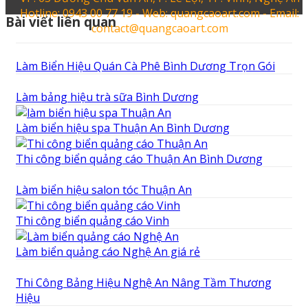
Hotline: 0943 00 77 19 - Web: quangcaoart.com - Email:
Bài viết liên quan
contact@quangcaoart.com
Làm Biển Hiệu Quán Cà Phê Bình Dương Trọn Gói
Làm bảng hiệu trà sữa Bình Dương
Làm biển hiệu spa Thuận An Bình Dương
Thi công biển quảng cáo Thuận An Bình Dương
Làm biển hiệu salon tóc Thuận An
Thi công biển quảng cáo Vinh
Làm biển quảng cáo Nghệ An giá rẻ
Thi Công Bảng Hiệu Nghệ An Nâng Tầm Thương
Hiệu