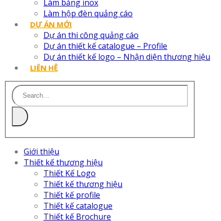
Làm bảng inox
Làm hộp đèn quảng cáo
DỰ ÁN MỚI
Dự án thi công quảng cáo
Dự án thiết kế catalogue – Profile
Dự án thiết kế logo – Nhận diện thương hiệu
LIÊN HỆ
Giới thiệu
Thiết kế thương hiệu
Thiết Kế Logo
Thiết kế thương hiệu
Thiết kế profile
Thiết kế catalogue
Thiết kế Brochure