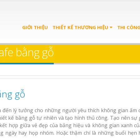
 cửa
Làm bảng hiệu trà
Bản
GIỚI THIỆU
sữa Bình Dương
THIẾT KẾ THƯƠNG HIỆU
Nghệ An Độc
THI CÔN
Làm biển hiệu spa
Thi
afe bằng gỗ
Thuận An Bình
Trọ
Dương
Gía
u gỗ tại
ằng gỗ
g
Bảng gỗ treo cửa theo
L
yêu cầu
Thi công biển quảng
Bình Dươn
cáo Thuận An Bình
 đến lý tưởng cho những người yêu thích không gian ấm 
Dương
Sửa
u
L
iết kế bằng gỗ tự nhiên và tạo hình thủ công. Tạo nên sự 
cáo
ía
A
kết hợp giữa vẻ đẹp của bảng hiệu và không gian xanh củ
g ngày hay họp nhóm. Hoặc thậm chí là những buổi hẹn 