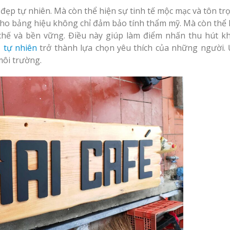
đẹp tự nhiên. Mà còn thể hiện sự tinh tế mộc mạc và tôn tr
ại
Thiế
Thi Công Bảng Hiệu
cho bảng hiệu không chỉ đảm bảo tính thẩm mỹ. Mà còn thể 
Vinh Nghệ A
Nghệ An Nâng Tầm Thương
 chế và bền vững. Điều này giúp làm điểm nhấn thu hút kh
Hiệu
L
 tự nhiên
trở thành lựa chọn yêu thích của những người.
Làm
N
môi trường.
tại
Làm Biển Led Vẫy Giá
Rẻ Tại Vinh Giải Pháp Hiệu
Quả
h
Làm Hộp Đèn Quảng
Cáo Tại Vinh Giá Rẻ
Vinh
T
Thi
Nghệ An N
Biển Led Chạy Chữ
lực tại Vinh 
Ma Trận Nghệ An
 tại
L
Thi Công Chuyên
Làm
Tại Vinh G
Nghiệp
cà 
An
L
Tại Vinh Gi