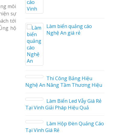
ọng môi
t kế Profile tại
Làm biển hiệu spa tại
hiện sự
n
Vinh Nghệ An
ách tới
àm biển quảng cáo
 Ủng hộ
 biển alu chữ nổi
ghệ An giá rẻ
 Vinh Nghệ An
Làm biển led tại Vinh
Nghệ An giá rẻ
Thiết kế Profile tại Vin
hi Công Bảng Hiệu
ết kế hồ sơ năng
Nghệ An
âng Tầm Thương Hiệu
Nghệ An
Làm biển alu chữ nổi t
àm Biển Led Vẫy Giá Rẻ
 biển hiệu quán
Vinh Nghệ An
iải Pháp Hiệu Quả
phê tại Vinh Nghệ
àm Hộp Đèn Quảng Cáo
á Rẻ