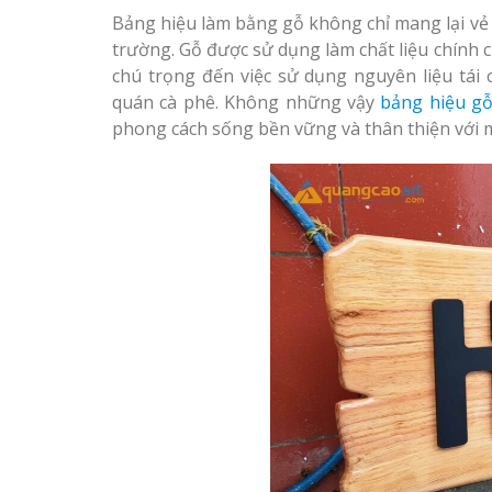
Bảng hiệu làm bằng gỗ không chỉ mang lại vẻ 
Thiết kế Profile tại
Làm biển hiệu spa t
trường. Gỗ được sử dụng làm chất liệu chính 
Vinh Nghệ An
Vinh Nghệ An
chú trọng đến việc sử dụng nguyên liệu tái
quán cà phê. Không những vậy
bảng hiệu gỗ
Làm biển alu chữ nổi
phong cách sống bền vững và thân thiện với 
tại Vinh Nghệ An
Làm biển led tại Vin
Nghệ An giá rẻ
Thiết kế Profile tại 
Thiết kế hồ sơ năng
Nghệ An
lực tại Vinh Nghệ An
Làm biển alu chữ nổi
Làm biển hiệu quán
Vinh Nghệ An
cà phê tại Vinh Nghệ
An