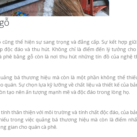
B
 lực
T
 gỗ
Làm Biển Công Ty
C
Mica Tại Vinh Lấy Ngay
Làm 
Vinh Nghệ A
 cà
 cũng thể hiện sự sang trọng và đẳng cấp. Sự kết hợp giữ
Làm biển quảng cáo
An
ẹp độc đáo và thu hút. Không chỉ là điểm đến lý tưởng ch
tại Vinh Nghệ An
Mẫu
à phê bằng gỗ còn là nơi thu hút những tín đồ của nghệ t
phê
Làm Biển Hiệu Tại
Nam Đàn Uy Tín Giá Xưởng
 quảng bá thương hiệu mà còn là một phần không thể thiế
L
Tại Vinh L
 quán. Sự chọn lựa kỹ lưỡng về chất liệu và thiết kế của b
Làm Biển Quảng Cáo
òn tạo nên ấn tượng mạnh mẽ và độc đáo trong lòng họ.
Mỹ Phẩm Vinh Thu Hút Khách
inh
L
Hàng
Vinh Nghệ
tính thân thiện với môi trường và tính chất độc đáo, của b
Mẫu
hiếu trong việc quảng bá thương hiệu mà còn là điểm nh
Top 10 Mẫu Bảng
vin
hê
L
ng gian cho quán cà phê.
Hiệu Shop Quần Áo
Đàn Uy Tín
Nghệ An Đẹp