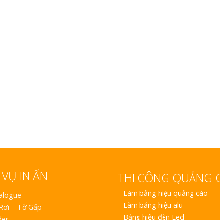
Vinh Thu Hút Mọi Ánh Nhìn
Làm
Nha
B
Vinh Thu H
i
 VỤ IN ẤN
THI CÔNG QUẢNG 
–
Làm bảng hiệu quảng cáo
talogue
–
Làm bảng hiệu alu
 Rơi – Tờ Gấp