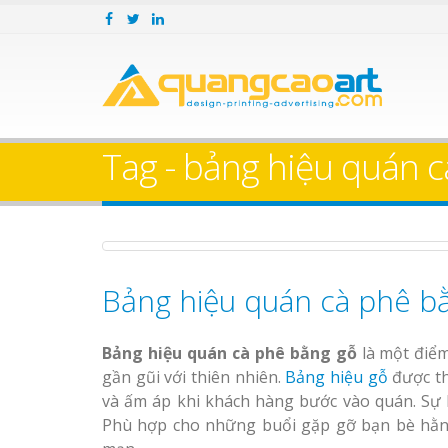
Bảng Hiệu Nhà Hàng
Bảng gỗ treo
Nghệ An Độc Đáo
theo yêu cầu
Thi Công Bảng Hiệu
Tag - bảng hiệu quán c
Trọn Gói Nghệ An
Gía Xưởng
Làm bảng hiệ
Bảng hiệu quán cà phê b
Bảng Hiệu Nhà Hàn
Biên Hòa
Nghệ An Độc Đáo
Bảng hiệu quán cà phê bằng gỗ
là một điểm
Sửa chữa biển quảng
Thi Công Bảng Hiệ
gần gũi với thiên nhiên.
Bảng hiệu gỗ
được th
cáo Nghệ An uy tín
Trọn Gói Nghệ An G
và ấm áp khi khách hàng bước vào quán. Sự 
Xưởng
Phù hợp cho những buổi gặp gỡ bạn bè hằn