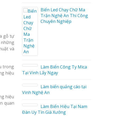
iển Led Chạy Chữ Ma
rận Nghệ An Thi Công
Thiết kế hồ sơ năng lự
huyên Nghiệp
tại Vinh Nghệ An
biển hiệu tại
n
Làm biển hiệu quán cà
a gỗ tự
phê tại Vinh Nghệ An
o những
 biển quán cà
huật và
 bằng gỗ đẹp
u trong
àm Biển Công Ty Mica
ấy Ngay
ảng hiệu
àm biển quảng cáo tại
Làm biển hiệu tại Vinh
 An
Nghệ An
ảng hiệu
 biển hiệu gỗ
ấn quan
tage ấn tượng
àm Biển Hiệu Tại Nam
Mẫu biển quán cà phê
 Giá Xưởng
bằng gỗ đẹp