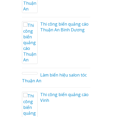
hi công biển quảng cáo
 biển hiệu chữ
huận An Bình Dương
 Nghệ An
Sửa chữa biển quảng 
Nghệ An uy tín
g ty quảng cáo
ệ An
biển hiệu spa tại
h Nghệ An
àm biển hiệu salon tóc
Làm biển hiệu chữ ino
tại Vinh Nghệ An
hi công biển quảng cáo
inh
biển led tại Vinh
Công ty quảng cáo tại
rẻ
Vinh Nghệ An