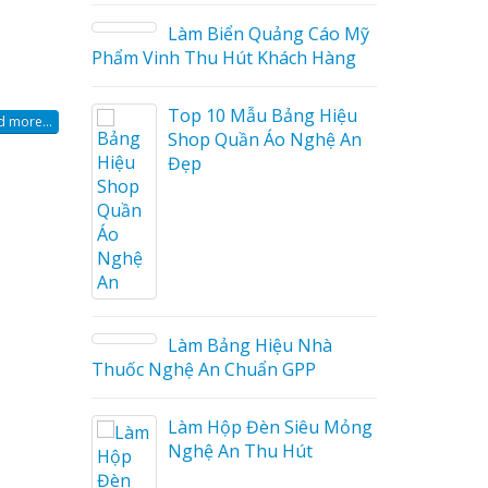
àm Biển Quảng Cáo Mỹ
 Thu Hút Khách Hàng
 biển gỗ tại Ninh
rẻ
op 10 Mẫu Bảng Hiệu
 more...
hop Quần Áo Nghệ An
ẹp
 biển gỗ tại Hà
Mẫu biển hiệu gỗ vint
g đẹp giá rẻ
ấn tượng
g gỗ treo cửa
Làm biển gỗ tại Ninh
àm Bảng Hiệu Nhà
dmade cổ điển
Binh đẹp giá rẻ
ệ An Chuẩn GPP
Làm biển gỗ tại Hà Gi
àm Hộp Đèn Siêu Mỏng
đẹp giá rẻ
ghệ An Thu Hút