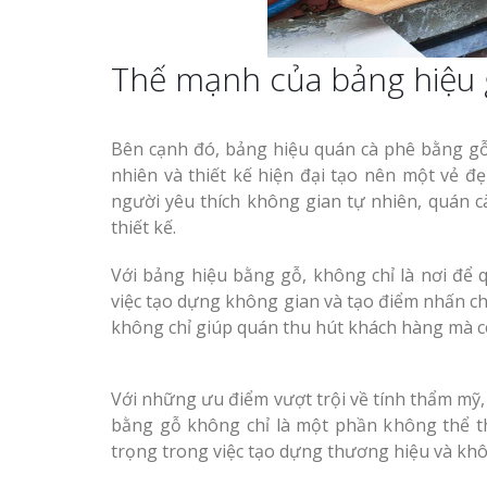
Thiết kế hồ sơ năng
Thế mạnh của bảng hiệu
tại Vinh Nghệ An
Làm biển hiệu tại
Vinh Nghệ An
Làm biển hiệu quán
Bên cạnh đó, bảng hiệu quán cà phê bằng gỗ
phê tại Vinh Nghệ 
nhiên và thiết kế hiện đại tạo nên một vẻ đ
Mẫu biển quán cà
người yêu thích không gian tự nhiên, quán c
phê bằng gỗ đẹp
thiết kế.
Với bảng hiệu bằng gỗ, không chỉ là nơi để
việc tạo dựng không gian và tạo điểm nhấn cho
không chỉ giúp quán thu hút khách hàng mà c
Làm biển hiệu tại V
Nghệ An
Với những ưu điểm vượt trội về tính thẩm mỹ, 
Mẫu biển hiệu gỗ
bằng gỗ không chỉ là một phần không thể t
vintage ấn tượng
Mẫu biển quán cà p
trọng trong việc tạo dựng thương hiệu và khô
bằng gỗ đẹp