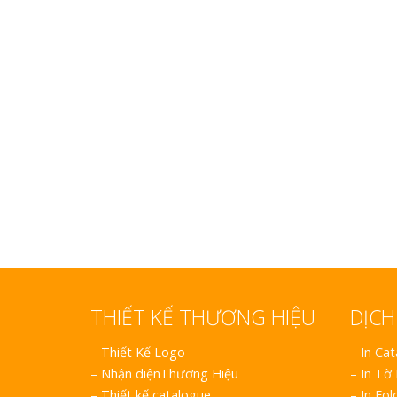
Làm bảng hiệu gỗ tại
Nha Trang
Bảng gỗ treo cửa
handmade cổ điển
Làm bảng hiệu gỗ tạ
Nha Trang
THIẾT KẾ THƯƠNG HIỆU
DỊCH
–
Thiết Kế Logo
– In Ca
–
Nhận diệnThương Hiệu
– In Tờ