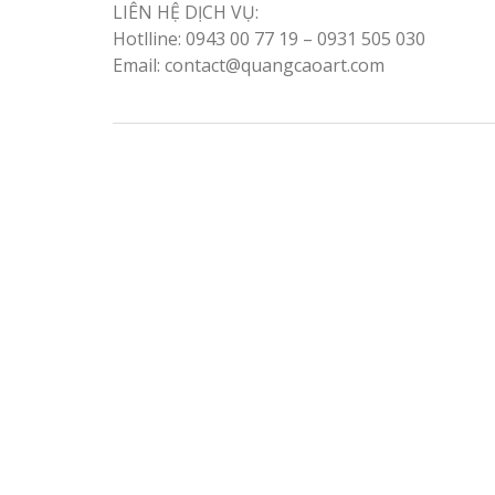
LIÊN HỆ DỊCH VỤ:
Hotlline: 0943 00 77 19 – 0931 505 030
Email: contact@quangcaoart.com
Làm biển gỗ tại Ninh
Binh đẹp giá rẻ
Làm biển gỗ tại Hà
Mẫu biển hiệu gỗ v
Giang đẹp giá rẻ
ấn tượng
Bảng gỗ treo cửa
Làm biển gỗ tại Nin
handmade cổ điển
Binh đẹp giá rẻ
Làm biển gỗ tại Hà 
đẹp giá rẻ