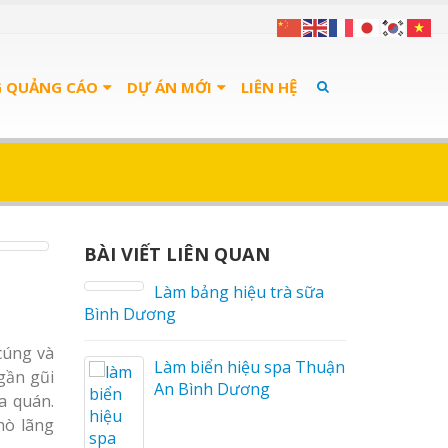
g Hiệu Nhà Hàng
 Đáo
G QUẢNG CÁO
DỰ ÁN MỚI
LIÊN HỆ
 Công Bảng Hiệu
n Gói Nghệ An
 Xưởng
BÀI VIẾT LIÊN QUAN
àm bảng hiệu trà sữa
Bảng Hiệu Nhà Hàng
g
Nghệ An Độc Đáo
cúng và
 chữa biển quảng
àm biển hiệu spa Thuận
Thi Công Bảng Hiệu
gần gũi
 Nghệ An uy tín
n Bình Dương
Trọn Gói Nghệ An Gía
a quán.
Xưởng
hò lãng