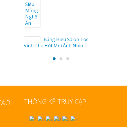
 bảng hiệu gỗ tại
 Trang
Bảng gỗ treo cửa
handmade cổ điển
ảng Hiệu Salon Tóc
út Mọi Ánh Nhìn
Làm bảng hiệu gỗ tại
Nha Trang
THỐNG KÊ TRUY CẬP
CÁO