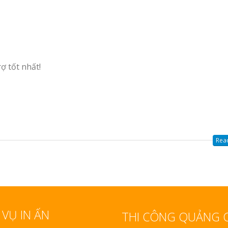
rợ tốt nhất!
Read
 VỤ IN ẤN
THI CÔNG QUẢNG 