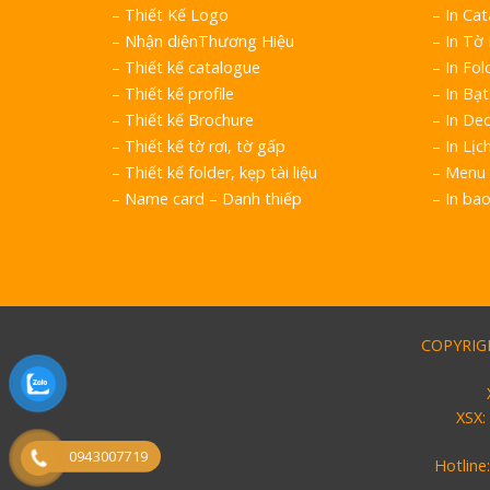
–
Thiết Kế Logo
– In Ca
–
Nhận diệnThương Hiệu
– In Tờ
–
Thiết kế catalogue
– In Fol
–
Thiết kế profile
– In Bạt
–
Thiết kế Brochure
– In Dec
–
Thiết kế tờ rơi, tờ gấp
– In Lịc
–
Thiết kế folder, kẹp tài liệu
– Menu 
–
Name card – Danh thiếp
– In ba
COPYRIGH
XSX:
0943007719
Hotline