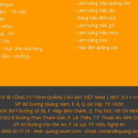
–
Làm bảng hiệu quảng cáo
talogue
–
Làm bảng hiệu alu
 Rơi – Tờ Gấp
–
Bảng hiệu đèn Led
der
–
Làm bảng hiệu gỗ
 Hiflex
–
Làm bảng hiệu mica
al – PP
–
Làm bảng inox
h Tết
–
Hộp đèn quảng cáo
– thực đơn nhà hàng
o đũa – muỗng.
T © CÔNG TY TNHH QUẢNG CÁO ART VIỆT NAM | MST: 0 3 1 4 9 
VP: 80 Dương Quảng Hàm, P. 8, Q. Gò Vấp, TP. HCM
XSX: 80/7 Đường số 38, P. Hiệp Bình Chánh, Q. Thủ Đức. Hồ Chí Min
 C432 B Đường Phan Thanh Giản. P. Lái Thiêu. TP. Thuận An, Bình 
VP: 63 Đường Chu Văn An, P. Lê Lợi, TP. Vinh, Nghệ An
: 0943 00 77 19 - Web: quangcaoart.com - Email: contact@quangca