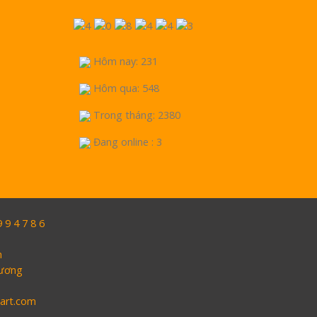
Hôm nay: 231
Hôm qua: 548
Trong tháng: 2380
Đang online : 3
9 4 7 8 6
h
Dương
oart.com