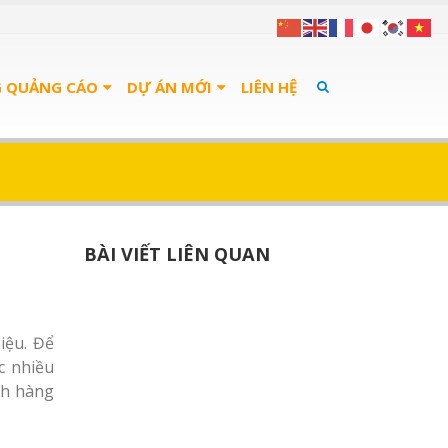
G QUẢNG CÁO
DỰ ÁN MỚI
LIÊN HỆ
BÀI VIẾT LIÊN QUAN
iệu. Để
c nhiều
ch hàng