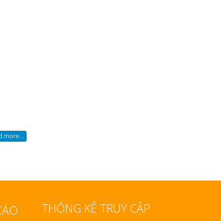
 more...
THỐNG KÊ TRUY CẬP
CÁO