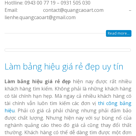
Hotlline: 0943 00 77 19 – 0931 505 030
Top 10 Mẫu 
Email: contact@quangcaoart.com –
Hiệu Shop Q
lienhe.quangcaoart@gmail.com
Nghệ An Đẹp
Read more...
Làm bảng hiệu giá rẻ đẹp uy tín
Làm Bảng Hi
Thuốc Nghệ An Chuẩn
Làm bảng hiệu giá rẻ đẹp
hiện nay được rất nhiều
khách hàng tìm kiếm. Không phải là những khách hàng
Làm Hộp Đèn
có tài chính hạn hẹp. Mà ngay cả nhiều khách hàng có
Mỏng Nghệ 
tài chính vẫn luôn tìm kiếm các đơn vị
thi công bảng
Hút
hiệu
. Phải có giá cả phải chăng nhưng phải đảm bảo
được chất lượng. Nhưng hiện nay với sự bùng nổ của
nghành quảng cáo theo đó giá cả cũng thay đổi thất
thường. Khách hàng có thể dễ dàng tìm được một đơn