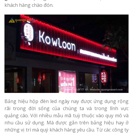
Làm bảng hiệu gỗ tại
khách hàng chào đón.
Biên Hòa
Làm biển hiệ
tóc Thuận An
Làm bảng hiệu gỗ tại
Nghệ An
Thi công biể
cáo Vinh
Bảng hiệu hộp đèn led ngày nay được ứng dụng rộng
rãi trong đời sống của chúng ta và trong lĩnh vực
Làm biển quả
quảng cáo. Với nhiều mẫu mã tuỳ thuộc vào quy mô và
Nghệ An giá 
nhu cầu sử dụng. Mà được gắn trên bảng hiệu hay ở
những vị trí mà quý khách hàng yêu cầu. Từ các công ty