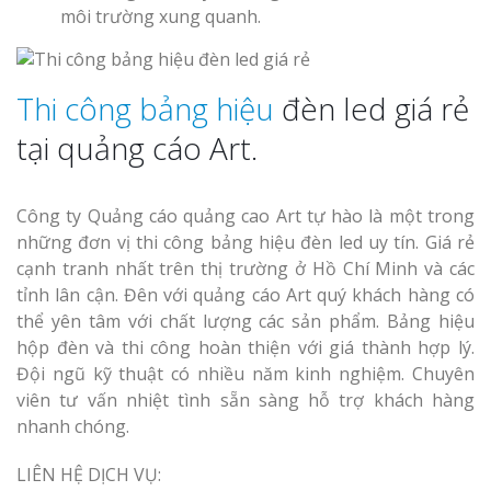
môi trường xung quanh.
Thi công bảng hiệu
đèn led giá rẻ
tại quảng cáo Art.
Làm Biển Côn
Mica Tại Vinh Lấy Nga
Công ty Quảng cáo quảng cao Art tự hào là một trong
những đơn vị thi công bảng hiệu đèn led uy tín. Giá rẻ
Làm biển quả
tại Vinh Nghệ An
cạnh tranh nhất trên thị trường ở Hồ Chí Minh và các
tỉnh lân cận. Đên với quảng cáo Art quý khách hàng có
thể yên tâm với chất lượng các sản phẩm. Bảng hiệu
Làm Biển Hiệ
hộp đèn và thi công hoàn thiện với giá thành hợp lý.
Nam Đàn Uy Tín Giá X
Đội ngũ kỹ thuật có nhiều năm kinh nghiệm. Chuyên
viên tư vấn nhiệt tình sẵn sàng hỗ trợ khách hàng
Làm Biển Qu
nhanh chóng.
Mỹ Phẩm Vinh Thu Hú
Hàng
LIÊN HỆ DỊCH VỤ: