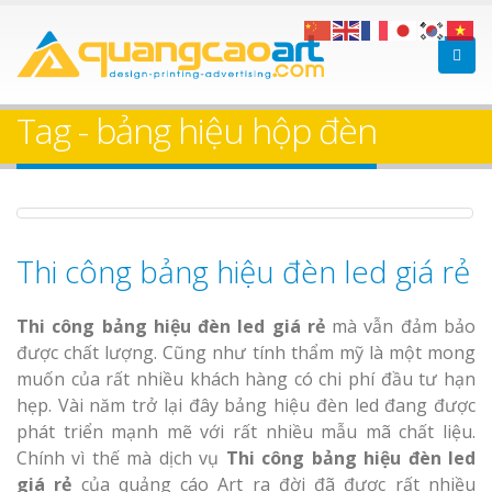
Làm bảng hiệu gỗ tại
Làm Biển Hiệ
Nha Trang
Cà Phê Bình Dương Tr
Tag - bảng hiệu hộp đèn
Làm bảng hiệ
sữa Bình Dương
Làm biển hiệ
Thuận An Bì
Thi công bảng hiệu đèn led giá rẻ
Bảng gỗ treo cửa
Dương
theo yêu cầu
Thi công bảng hiệu đèn led giá rẻ
mà vẫn đảm bảo
được chất lượng. Cũng như tính thẩm mỹ là một mong
muốn của rất nhiều khách hàng có chi phí đầu tư hạn
hẹp. Vài năm trở lại đây bảng hiệu đèn led đang được
Thi công biể
phát triển mạnh mẽ với rất nhiều mẫu mã chất liệu.
cáo Thuận An
Chính vì thế mà dịch vụ
Thi công bảng hiệu đèn led
Dương
giá rẻ
của quảng cáo Art ra đời đã được rất nhiều