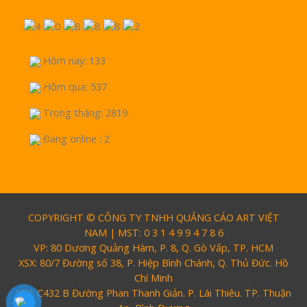
Hôm nay: 133
Hôm qua: 537
Trong tháng: 2819
Đang online : 2
COPYRIGHT © CÔNG TY TNHH QUẢNG CÁO ART VIỆT
NAM | MST: 0 3 1 4 9 9 4 7 8 6
VP: 80 Dương Quảng Hàm, P. 8, Q. Gò Vấp, TP. HCM
XSX: 80/7 Đường số 38, P. Hiệp Bình Chánh, Q. Thủ Đức. Hồ
Chí Minh
XSX: C432 B Đường Phan Thanh Giản. P. Lái Thiêu. TP. Thuận