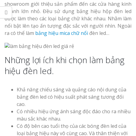
showroom giới thiệu sản phẩm đến các cửa hàng kinh
doanh lớn nhỏ. Đều sử dụng bảng hiệu hộp đèn led
được làm theo các loại bảng chữ khác nhau. Nhằm làm
nổi bật lên tạo ấn tượng đặc sắc với người nhìn. Ngoài
ra có thể làm
bảng hiệu mica chữ nổi
đèn led…
Thi Công Bản
Nghệ An Nâng Tầm T
Hiệu
Những lợi ích khi chọn làm bảng
Làm Biển Led
hiệu đèn led.
Rẻ Tại Vinh Giải Pháp 
Quả
Khả năng chiếu sáng và quảng cáo nội dung của
Làm Hộp Đèn
bảng đèn led có hiệu suất phát sáng tương đối
Cáo Tại Vinh Giá Rẻ
cao.
Có nhiều hiệu ứng ánh sáng độc đáo cho ra nhiều
Biển Led Chạ
màu sắc khác nhau.
Ma Trận Ngh
Có độ bên cao tuổi thọ của các bóng đèn led của
Thi Công Ch
loại bảng hiệu này vô cùng cao. Và thân thiện với
Nghiệp