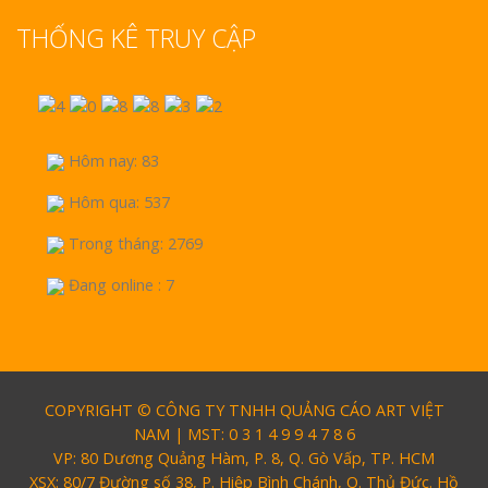
THỐNG KÊ TRUY CẬP
Hôm nay: 83
Hôm qua: 537
Trong tháng: 2769
Đang online : 7
COPYRIGHT © CÔNG TY TNHH QUẢNG CÁO ART VIỆT
NAM | MST: 0 3 1 4 9 9 4 7 8 6
VP: 80 Dương Quảng Hàm, P. 8, Q. Gò Vấp, TP. HCM
XSX: 80/7 Đường số 38, P. Hiệp Bình Chánh, Q. Thủ Đức. Hồ