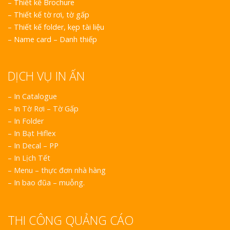
–
Thiết kế Brochure
–
Thiết kế tờ rơi, tờ gấp
–
Thiết kế folder, kẹp tài liệu
–
Name card – Danh thiếp
DỊCH VỤ IN ẤN
– In Catalogue
– In Tờ Rơi – Tờ Gấp
– In Folder
– In Bạt Hiflex
– In Decal – PP
– In Lịch Tết
– Menu – thực đơn nhà hàng
– In bao đũa – muỗng.
THI CÔNG QUẢNG CÁO