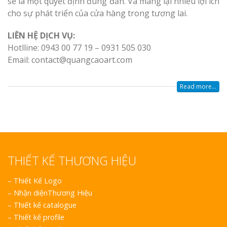
sẽ là một quyết định đúng đắn. Và mang lại nhiều lợi ích
cho sự phát triển của cửa hàng trong tương lai.
LIÊN HỆ DỊCH VỤ:
Hotlline: 0943 00 77 19 – 0931 505 030
Email: contact@quangcaoart.com
Read more...
THIẾT KẾ THƯƠNG HIỆU
–
Thiết Kế Logo
–
Nhận diệnThương Hiệu
–
Thiết kế catalogue
–
Thiết kế profile