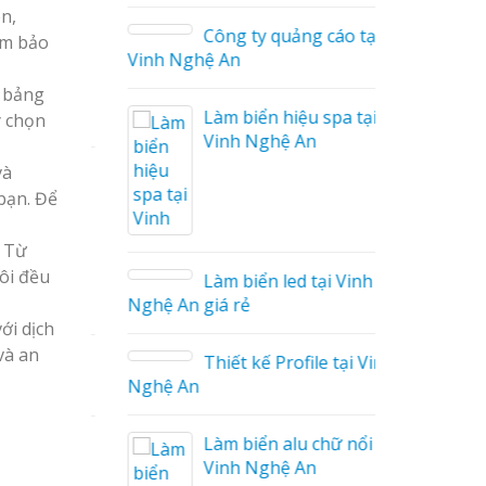
ên,
Công ty quảng cáo tại
ảm bảo
Vinh Nghệ An
, bảng
Làm biển hiệu spa tại
y chọn
Vinh Nghệ An
và
áo
bạn. Để
. Từ
ôi đều
Làm biển led tại Vinh
Nghệ An giá rẻ
ới dịch
và an
Thiết kế Profile tại Vinh
ệu
Nghệ An
g Hiệu
Làm biển alu chữ nổi tại
Giá Rẻ
Vinh Nghệ An
ả