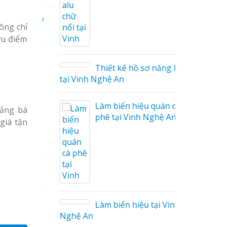
ng Cáo
ông chỉ
ưu điểm
ữ Ma
 Công
Thiết kế hồ sơ năng lực
tại Vinh Nghệ An
Làm biển hiệu quán cà
uảng bá
phê tại Vinh Nghệ An
giá tận
 Mica
o tại
Làm biển hiệu tại Vinh
Nghệ An