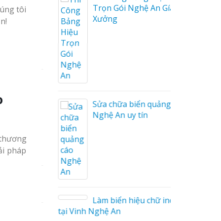
Trọn Gói Nghệ An Gía
úng tôi
Xưởng
n!
ng cáo
ương
o
Sửa chữa biển quảng cáo
Nghệ An uy tín
 thương
ải pháp
on tóc
Làm biển hiệu chữ inox
tại Vinh Nghệ An
ng cáo