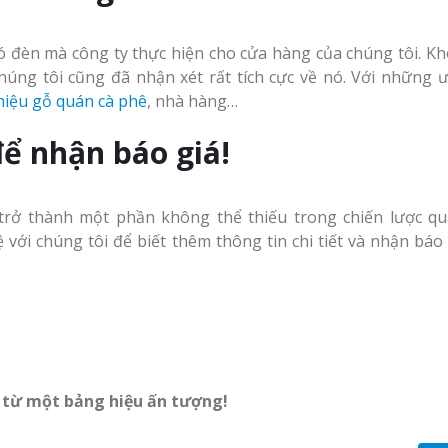
cà phê tại Vinh Nghệ
An
Làm Hộp Đèn Quả
có đèn mà công ty thực hiện cho cửa hàng của chúng tôi. Kh
Tại Vinh Giá Rẻ
húng tôi cũng đã nhận xét rất tích cực về nó. Với những 
hiệu gỗ quán cà phê
, nhà hàng…
Biển Led Chạy Ch
Trận Nghệ An Thi
ể nhận báo giá!
g Ty
Chuyên Nghiệp
y
Làm biển hiệu tại
Vinh Nghệ An
trở thành một phần không thể thiếu trong chiến lược q
ng cáo
với chúng tôi để biết thêm thông tin chi tiết và nhận báo 
Mẫu biển quán cà
phê bằng gỗ đẹp
u Tại
ưởng
Làm Biển Công Ty
Tại Vinh Lấy Ngay
ảng Cáo
t Khách
u từ một bảng hiệu ấn tượng!
Làm biển quảng cá
Vinh Nghệ An