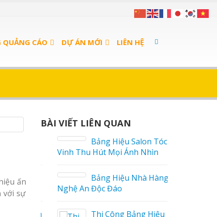
G QUẢNG CÁO
DỰ ÁN MỚI
LIÊN HỆ
BÀI VIẾT LIÊN QUAN
án Cà
Bảng Hiệu Salon Tóc
Vinh Thu Hút Mọi Ánh Nhìn
 sữa
Bảng Hiệu Nhà Hàng
hiệu ấn
Nghệ An Độc Đáo
 với sự
a Thuận
Thi Công Bảng Hiệu