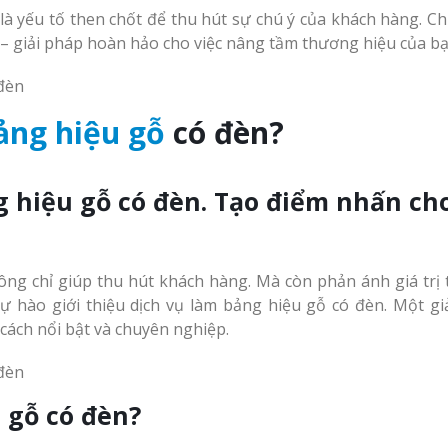
cáo Nghệ An uy tín
An Bình Dương
Bảng gỗ treo cửa theo
là yếu tố then chốt để thu hút sự chú ý của khách hàng. Ch
yêu cầu
n – giải pháp hoàn hảo cho việc nâng tầm thương hiệu của bạ
ảng hiệu gỗ
có đèn?
u salon
Thi công biển quả
Làm biển hiệu chữ
Thuận An Bình D
g hiệu gỗ có đèn. Tạo điểm nhấn ch
inox tại Vinh Nghệ An
n quảng
Làm bảng hiệu gỗ tại
Biên Hòa
Công ty quảng cáo
tại Vinh Nghệ An
ông chỉ giúp thu hút khách hàng. Mà còn phản ánh giá trị
tự hào giới thiệu dịch vụ làm bảng hiệu gỗ có đèn. Một gi
cách nổi bật và chuyên nghiệp.
Làm biển hiệu spa tại
Vinh Nghệ An
Làm biển hiệu sal
ng cáo
Thuận An
Làm bảng hiệu gỗ tại
rẻ
 gỗ có đèn?
Nghệ An
Thi công biển quả