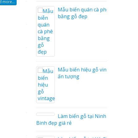
 more...
i Nam
Mẫu biển quán cà phê
bằng gỗ đẹp
Cáo Mỹ
Hàng
 Hiệu
hệ An
Mẫu biển hiệu gỗ vintage
ấn tượng
Làm biển gỗ tại Ninh
hà
Binh đẹp giá rẻ