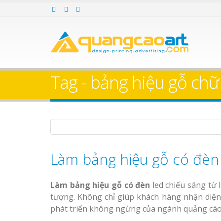
Làm bảng hiệu gỗ tại
Làm Biển Hiệ
Nha Trang
Cà Phê Bình Dương Tr
Làm bảng hiệ
Tag - bảng hiệu gỗ chữ
sữa Bình Dương
Làm biển hiệ
Thuận An Bì
Bảng gỗ treo cửa
Dương
theo yêu cầu
Bảng Hiệu Salon Tóc
Làm bảng hiệu gỗ có đèn
Vinh Thu Hút Mọi Ánh Nhìn
Bảng Hiệu Nhà Hàng
Làm bảng hiệu gỗ có đèn
led chiếu sáng từ 
Nghệ An Độc Đáo
Thi công biể
tượng. Không chỉ giúp khách hàng nhận diện
cáo Thuận An
phát triển không ngừng của ngành quảng cáo
Dương
Thi Công Bảng Hiệu