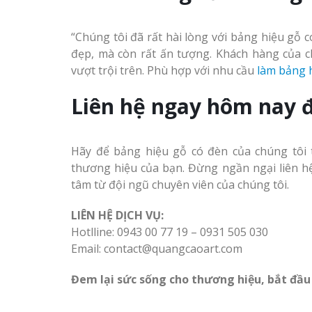
“Chúng tôi đã rất hài lòng với bảng hiệu gỗ 
đẹp, mà còn rất ấn tượng. Khách hàng của c
vượt trội trên. Phù hợp với nhu cầu
làm bảng 
Thiết kế hồ sơ năng lực
Liên hệ ngay hôm nay đ
Làm Biển Côn
tại Vinh Nghệ An
Mica Tại Vinh Lấy Nga
Làm biển hiệu quán cà
Hãy để bảng hiệu gỗ có đèn của chúng tôi 
Làm biển quả
phê tại Vinh Nghệ An
thương hiệu của bạn. Đừng ngần ngại liên hệ 
tại Vinh Nghệ An
tâm từ đội ngũ chuyên viên của chúng tôi.
Làm Biển Hiệ
LIÊN HỆ DỊCH VỤ:
Nam Đàn Uy Tín Giá X
Hotlline: 0943 00 77 19 – 0931 505 030
Email: contact@quangcaoart.com
Làm Biển Qu
Mỹ Phẩm Vinh Thu Hú
Đem lại sức sống cho thương hiệu, bắt đầ
Làm biển hiệu tại Vinh
Hàng
Nghệ An