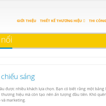
u Quán
Bảng Hiệu Salon Tóc
ọn Gói
GIỚI THIỆU
Vinh Thu Hút Mọi Ánh Nhìn
THIẾT KẾ THƯƠNG HIỆU
THI CÔN
u trà
Bảng Hiệu Nhà Hàng
 nổi
Nghệ An Độc Đáo
u spa
Thi Công Bảng Hiệu
nh
Trọn Gói Nghệ An
Gía Xưởng
Làm bảng hiệu gỗ tại
Làm Biển Hiệu Qu
 chiếu sáng
Nha Trang
Phê Bình Dương Trọn Gói
Làm bảng hiệu trà
lâu được nhiều khách lựa chọn. Bạn có biết rằng một bảng 
n quảng
Bình Dương
 thương hiệu mà còn tạo nên ấn tượng đầu tiên. Khó quên
 Bình
 và marketing.
Sửa chữa biển quảng
Làm biển hiệu sp