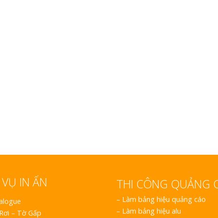
Làm Hộp Đèn Siê
Nghệ An Thu Hút