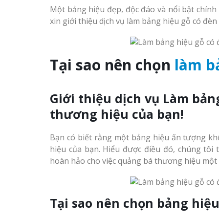
Làm bảng hiệu gỗ tại
Trọn Gói Nghệ An Gía
Một bảng hiệu đẹp, độc đáo và nổi bật chính 
Biên Hòa
Xưởng
xin giới thiệu dịch vụ làm bảng hiệu gỗ có đè
Tại sao nên chọn
làm
b
Làm biển hiệ
tóc Thuận An
Làm bảng hiệu gỗ tại
Giới thiệu dịch vụ Làm bản
Nghệ An
Sửa chữa biển quảng cáo
Thi công biể
thương hiệu của bạn!
Nghệ An uy tín
cáo Vinh
Bạn có biết rằng một bảng hiệu ấn tượng kh
hiệu của bạn. Hiểu được điều đó, chúng tôi 
hoàn hảo cho việc quảng bá thương hiệu một 
Làm biển quả
Làm biển hiệu chữ inox
Nghệ An giá 
Tại sao nên chọn bảng hiệu
tại Vinh Nghệ An