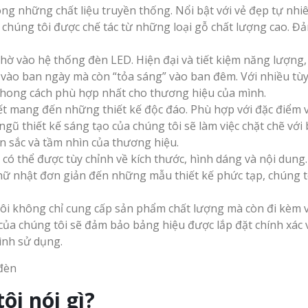
Vinh
rong những chất liệu truyền thống. Nổi bật với vẻ đẹp tự nhi
Làm biển led tại Vinh
 chúng tôi được chế tác từ những loại gỗ chất lượng cao. Đ
Nghệ An giá rẻ
Nhờ vào hệ thống đèn LED. Hiện đại và tiết kiệm năng lượng
Thiết kế Profile tại
g Hiệu
t vào ban ngày mà còn “tỏa sáng” vào ban đêm. Với nhiều tù
Vinh Nghệ An
hương
phong cách phù hợp nhất cho thương hiệu của mình.
ết mang đến những thiết kế độc đáo. Phù hợp với đặc điểm 
Làm biển quảng c
ũ thiết kế sáng tạo của chúng tôi sẽ làm việc chặt chẽ với 
Làm biển alu chữ nổi
Nghệ An giá rẻ
tại Vinh Nghệ An
 Vẫy Giá
 sắc và tầm nhìn của thương hiệu.
Hiệu
 có thể được tùy chỉnh về kích thước, hình dáng và nội dung
hữ nhật đơn giản đến những mẫu thiết kế phức tạp, chúng t
 Quảng
tôi không chỉ cung cấp sản phẩm chất lượng mà còn đi kèm v
n của chúng tôi sẽ đảm bảo bảng hiệu được lắp đặt chính xác 
Thi Công Bảng Hi
ình sử dụng.
Thiết kế hồ sơ năng
Nghệ An Nâng Tầm Thươn
y Chữ
lực tại Vinh Nghệ An
ệ An
Làm Biển Led Vẫy 
uyên
ôi nói gì?
Làm biển hiệu quán
Tại Vinh Giải Pháp Hiệu Qu