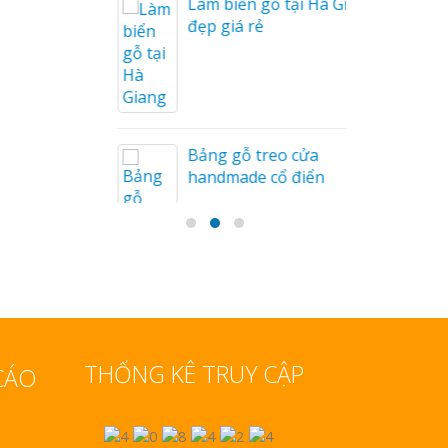
Làm biển gỗ tại Hà Giang
u Mỏng
đẹp giá rẻ
Bảng gỗ treo cửa
handmade cổ điển