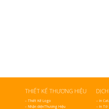
Làm biển gỗ tại Hà Giang
đẹp giá rẻ
Bảng gỗ treo cửa
handmade cổ điển