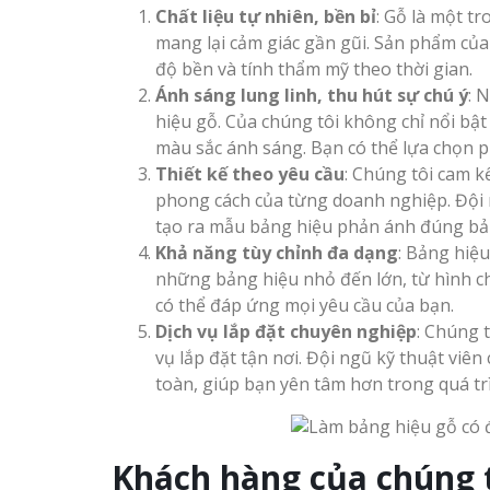
Chất liệu tự nhiên, bền bỉ
: Gỗ là một t
Công ty quảng cáo tại
mang lại cảm giác gần gũi. Sản phẩm của
Vinh Nghệ An
độ bền và tính thẩm mỹ theo thời gian.
Ánh sáng lung linh, thu hút sự chú ý
: 
Làm biển hiệu spa tại
Thi Công Bản
hiệu gỗ. Của chúng tôi không chỉ nổi bậ
Vinh Nghệ An
Nghệ An Nâng Tầm T
màu sắc ánh sáng. Bạn có thể lựa chọn 
Hiệu
Thiết kế theo yêu cầu
: Chúng tôi cam k
phong cách của từng doanh nghiệp. Đội ng
Làm Biển Led
tạo ra mẫu bảng hiệu phản ánh đúng bản
Rẻ Tại Vinh Giải Pháp 
Khả năng tùy chỉnh đa dạng
: Bảng hiệu
Quả
những bảng hiệu nhỏ đến lớn, từ hình c
Làm biển led tại Vinh
có thể đáp ứng mọi yêu cầu của bạn.
Nghệ An giá rẻ
Dịch vụ lắp đặt chuyên nghiệp
Làm Hộp Đèn
: Chúng 
Cáo Tại Vinh Giá Rẻ
vụ lắp đặt tận nơi. Đội ngũ kỹ thuật viê
Thiết kế Profile tại Vinh
toàn, giúp bạn yên tâm hơn trong quá tr
Nghệ An
Biển Led Chạ
Ma Trận Ngh
Làm biển alu chữ nổi tại
Thi Công Ch
Khách hàng của chúng t
Vinh Nghệ An
Nghiệp