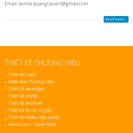
Email: lienhe.quangcaoart@gmail.com
Read more...
THIẾT KẾ THƯƠNG HIỆU
–
Thiết Kế Logo
–
Nhận diệnThương Hiệu
–
Thiết kế catalogue
–
Thiết kế profile
–
Thiết kế Brochure
–
Thiết kế tờ rơi, tờ gấp
–
Thiết kế folder, kẹp tài liệu
–
Name card – Danh thiếp