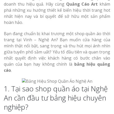
Làm bảng hiệu gỗ tại
doanh thu hiệu quả. Hãy cùng
Quảng Cáo Art
khám
Biên Hòa
phá những xu hướng thiết kế biển hiệu thời trang hot
nhất hiện nay và bí quyết để sở hữu một sản phẩm
hoàn hảo.
Bạn đang chuẩn bị khai trương một shop quần áo thời
Làm biển hiệ
trang tại Vinh – Nghệ An? Bạn muốn cửa hàng của
tóc Thuận An
Làm bảng hiệu gỗ tại
mình thật nổi bật, sang trọng và thu hút mọi ánh nhìn
Nghệ An
giữa tuyến phố sầm uất? Yếu tố đầu tiên và quan trọng
Thi công biể
nhất quyết định việc khách hàng có bước chân vào
cáo Vinh
quán của bạn hay không chính là
bảng hiệu quảng
cáo
.
1. Tại sao shop quần áo tại Nghệ
An cần đầu tư bảng hiệu chuyên
Làm biển quả
Nghệ An giá 
nghiệp?