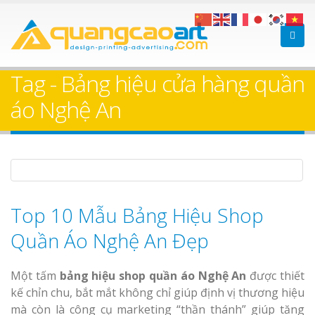
Làm bảng hiệu gỗ tại
Làm Biển Hiệ
Nha Trang
Cà Phê Bình Dương Tr
Tag - Bảng hiệu cửa hàng quần
Làm bảng hiệ
áo Nghệ An
sữa Bình Dương
Làm biển hiệ
Thuận An Bì
Bảng gỗ treo cửa
Dương
theo yêu cầu
Top 10 Mẫu Bảng Hiệu Shop
Quần Áo Nghệ An Đẹp
Thi công biể
Một tấm
bảng hiệu shop quần áo Nghệ An
được thiết
cáo Thuận An
kế chỉn chu, bắt mắt không chỉ giúp định vị thương hiệu
Dương
mà còn là công cụ marketing “thần thánh” giúp tăng