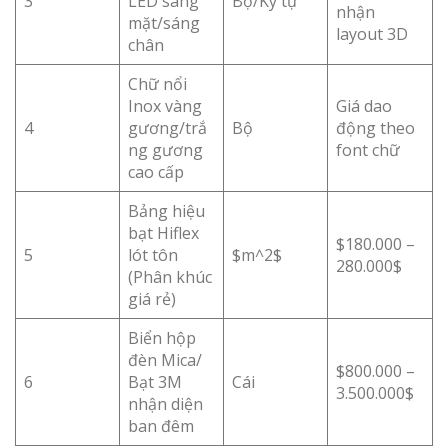
3
LED sáng
Bộ/Ký tự
nhận
mặt/sáng
layout 3D
chân
Chữ nổi
Inox vàng
Giá dao
4
gương/trắ
Bộ
động theo
ng gương
font chữ
cao cấp
Bảng hiệu
bạt Hiflex
$180.000 –
5
lót tôn
$m^2$
280.000$
(Phân khúc
giá rẻ)
Biển hộp
đèn Mica/
$800.000 –
6
Bạt 3M
Cái
3.500.000$
nhận diện
ban đêm