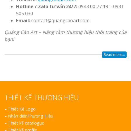
Hotline / Zalo tư vấn 24/7:
0943 00 77 19 – 0931
505 030
Email:
contact@quangcaoart.com
Quảng Cáo Art – Nâng tầm thương hiệu thời trang của
bạn!
Read more...
THIẾT KẾ THƯƠNG HIỆU
–
Thiết Kế Logo
–
Nhận diệnThương Hiệu
–
Thiết kế catalogue
–
Thiết kế profile