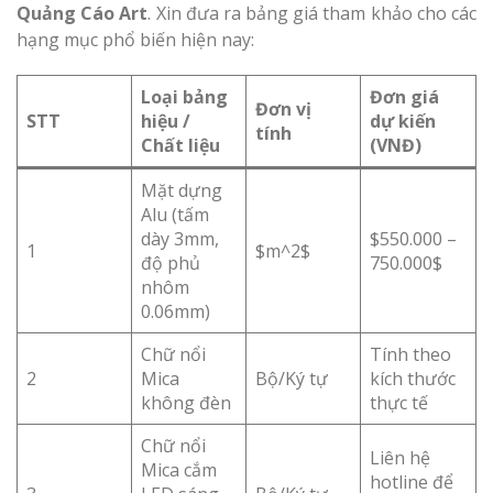
Quảng Cáo Art
. Xin đưa ra bảng giá tham khảo cho các
hạng mục phổ biến hiện nay:
Loại bảng
Đơn giá
Đơn vị
STT
hiệu /
dự kiến
tính
Chất liệu
(VNĐ)
Mặt dựng
Alu (tấm
dày 3mm,
$550.000 –
1
$m^2$
độ phủ
750.000$
nhôm
0.06mm)
Chữ nổi
Tính theo
2
Mica
Bộ/Ký tự
kích thước
không đèn
thực tế
Chữ nổi
Liên hệ
Mica cắm
hotline để