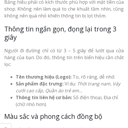
Bảng hiệu phải có kích thước phù hợp với mặt tiền của
Top 10 Mẫu 
shop. Không nên làm quá to che khuất tầm nhìn, cũng
Hiệu Shop Q
không nên quá nhỏ khiến thông tin bị lọt thỏm.
Nghệ An Đẹp
Thông tin ngắn gọn, đọng lại trong 3
giây
Người đi đường chỉ có từ 3 – 5 giây để lướt qua cửa
hàng của bạn. Do đó, thông tin trên biển hiệu cần chắt
lọc:
Làm Bảng Hi
Thuốc Nghệ An Chuẩn
Tên thương hiệu (Logo):
To, rõ ràng, dễ nhớ.
Sản phẩm đặc trưng:
Ví dụ:
Thời trang nam, Váy
Làm Hộp Đèn
cưới cao cấp, Quần áo trẻ em…
Mỏng Nghệ 
Thông tin liên hệ cơ bản:
Số điện thoại, Địa chỉ
Hút
(chữ nhỏ hơn).
Màu sắc và phong cách đồng bộ