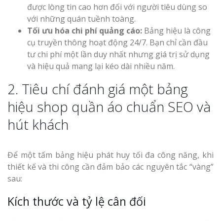
được lòng tin cao hơn đối với người tiêu dùng so
với những quán tuềnh toàng.
Tối ưu hóa chi phí quảng cáo:
Bảng hiệu là công
cụ truyền thông hoạt động 24/7. Bạn chỉ cần đầu
tư chi phí một lần duy nhất nhưng giá trị sử dụng
và hiệu quả mang lại kéo dài nhiều năm.
Làm Biển Côn
Mica Tại Vinh Lấy Nga
2. Tiêu chí đánh giá một bảng
hiệu shop quần áo chuẩn SEO và
Làm biển quả
hút khách
tại Vinh Nghệ An
Làm Biển Hiệ
Để một tấm bảng hiệu phát huy tối đa công năng, khi
Nam Đàn Uy Tín Giá X
thiết kế và thi công cần đảm bảo các nguyên tắc “vàng”
sau:
Làm Biển Qu
Mỹ Phẩm Vinh Thu Hú
Kích thước và tỷ lệ cân đối
Hàng