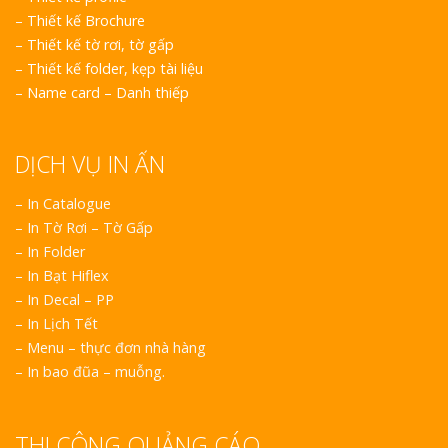
–
Thiết kế Brochure
–
Thiết kế tờ rơi, tờ gấp
–
Thiết kế folder, kẹp tài liệu
–
Name card – Danh thiếp
DỊCH VỤ IN ẤN
– In Catalogue
– In Tờ Rơi – Tờ Gấp
– In Folder
– In Bạt Hiflex
– In Decal – PP
– In Lịch Tết
– Menu – thực đơn nhà hàng
– In bao đũa – muỗng.
THI CÔNG QUẢNG CÁO