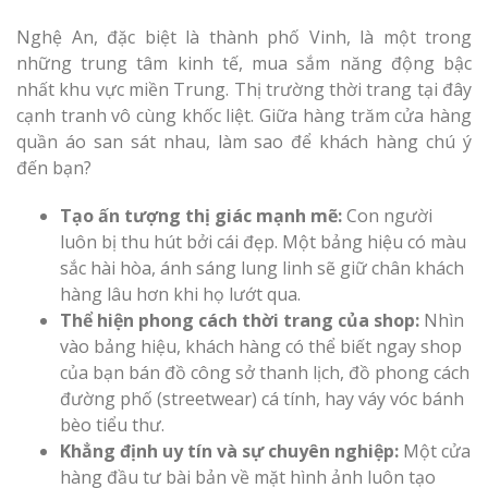
Nghệ An, đặc biệt là thành phố Vinh, là một trong
những trung tâm kinh tế, mua sắm năng động bậc
nhất khu vực miền Trung. Thị trường thời trang tại đây
cạnh tranh vô cùng khốc liệt. Giữa hàng trăm cửa hàng
Thi Công Bản
quần áo san sát nhau, làm sao để khách hàng chú ý
Nghệ An Nâng Tầm T
Hiệu
đến bạn?
Tạo ấn tượng thị giác mạnh mẽ:
Con người
Làm Biển Led
luôn bị thu hút bởi cái đẹp. Một bảng hiệu có màu
Rẻ Tại Vinh Giải Pháp 
sắc hài hòa, ánh sáng lung linh sẽ giữ chân khách
Quả
hàng lâu hơn khi họ lướt qua.
Thể hiện phong cách thời trang của shop:
Nhìn
Làm Hộp Đèn
vào bảng hiệu, khách hàng có thể biết ngay shop
Cáo Tại Vinh Giá Rẻ
của bạn bán đồ công sở thanh lịch, đồ phong cách
đường phố (streetwear) cá tính, hay váy vóc bánh
Biển Led Chạ
bèo tiểu thư.
Ma Trận Ngh
Khẳng định uy tín và sự chuyên nghiệp:
Một cửa
Thi Công Ch
hàng đầu tư bài bản về mặt hình ảnh luôn tạo
Nghiệp