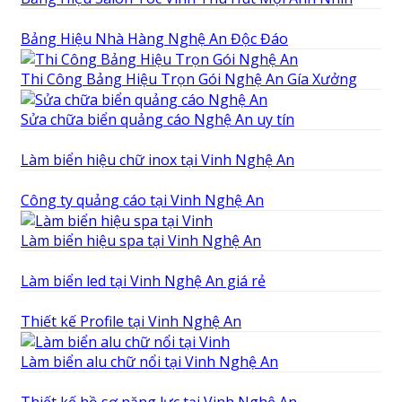
Bảng Hiệu Nhà Hàng Nghệ An Độc Đáo
Thi Công Bảng Hiệu Trọn Gói Nghệ An Gía Xưởng
Sửa chữa biển quảng cáo Nghệ An uy tín
Làm biển hiệu chữ inox tại Vinh Nghệ An
Công ty quảng cáo tại Vinh Nghệ An
Làm biển hiệu spa tại Vinh Nghệ An
Làm biển led tại Vinh Nghệ An giá rẻ
Thiết kế Profile tại Vinh Nghệ An
Làm biển alu chữ nổi tại Vinh Nghệ An