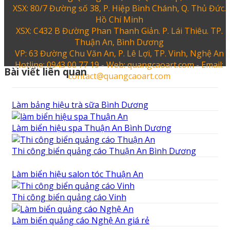
XSX: 80/7 Đường số 38, P. Hiệp Bình Chánh, Q. Thủ Đức.
Hồ Chí Minh
XSX: C432 B Đường Phan Thanh Giản. P. Lái Thiêu. TP.
Thuận An, Bình Dương
VP: 63 Đường Chu Văn An, P. Lê Lợi, TP. Vinh, Nghệ An
Hotline: 0943 00 77 19 - Web: quangcaoart.com - Email:
Bài viết liên quan
contact@quangcaoart.com
Làm bảng hiệu trà sữa Bình Dương
Làm biển hiệu spa Thuận An Bình Dương
Thi công biển quảng cáo Thuận An Bình Dương
Làm biển hiệu salon tóc Thuận An
Thi công biển quảng cáo Vinh
Làm biển quảng cáo Nghệ An giá rẻ