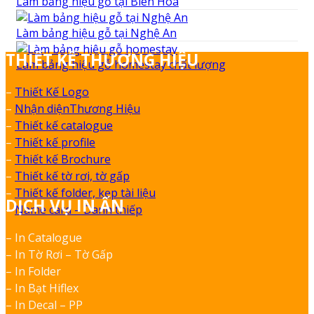
Làm bảng hiệu gỗ tại Biên Hòa
Làm bảng hiệu gỗ tại Nghệ An
THIẾT KẾ THƯƠNG HIỆU
Làm bảng hiệu gỗ homestay chất lượng
–
Thiết Kế Logo
–
Nhận diệnThương Hiệu
–
Thiết kế catalogue
–
Thiết kế profile
–
Thiết kế Brochure
–
Thiết kế tờ rơi, tờ gấp
–
Thiết kế folder, kẹp tài liệu
DỊCH VỤ IN ẤN
–
Name card – Danh thiếp
– In Catalogue
– In Tờ Rơi – Tờ Gấp
– In Folder
– In Bạt Hiflex
– In Decal – PP