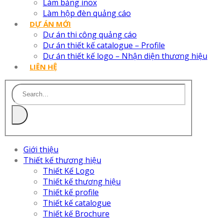
Làm bảng inox
Làm hộp đèn quảng cáo
DỰ ÁN MỚI
Dự án thi công quảng cáo
Dự án thiết kế catalogue – Profile
Dự án thiết kế logo – Nhận diện thương hiệu
LIÊN HỆ
Giới thiệu
Thiết kế thương hiệu
Thiết Kế Logo
Thiết kế thương hiệu
Thiết kế profile
Thiết kế catalogue
Thiết kế Brochure