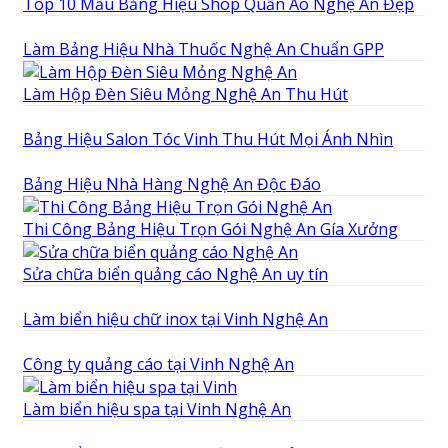
Top 10 Mẫu Bảng Hiệu Shop Quần Áo Nghệ An Đẹp
Làm Bảng Hiệu Nhà Thuốc Nghệ An Chuẩn GPP
Làm Hộp Đèn Siêu Mỏng Nghệ An Thu Hút
Bảng Hiệu Salon Tóc Vinh Thu Hút Mọi Ánh Nhìn
Bảng Hiệu Nhà Hàng Nghệ An Độc Đáo
Thi Công Bảng Hiệu Trọn Gói Nghệ An Gía Xưởng
Sửa chữa biển quảng cáo Nghệ An uy tín
Làm biển hiệu chữ inox tại Vinh Nghệ An
Công ty quảng cáo tại Vinh Nghệ An
Làm biển hiệu spa tại Vinh Nghệ An