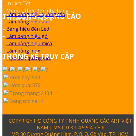
– In Lịch Tết
– Menu – thực đơn nhà hàng
–
Làm bảng hiệu quảng cáo
THI CÔNG QUẢNG CÁO
– In bao đũa – muỗng.
–
Làm bảng hiệu alu
–
Bảng hiệu đèn Led
–
Làm bảng hiệu gỗ
–
Làm bảng hiệu mica
–
Làm bảng inox
THỐNG KÊ TRUY CẬP
–
Hộp đèn quảng cáo
Hôm nay: 533
Hôm qua: 376
Trong tháng: 2134
Đang online : 4
COPYRIGHT © CÔNG TY TNHH QUẢNG CÁO ART VIỆT
NAM | MST: 0 3 1 4 9 9 4 7 8 6
VP: 80 Dương Quảng Hàm, P. 8, Q. Gò Vấp, TP. HCM