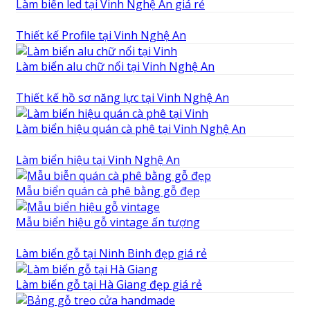
Làm biển led tại Vinh Nghệ An giá rẻ
Thiết kế Profile tại Vinh Nghệ An
Làm biển alu chữ nổi tại Vinh Nghệ An
Thiết kế hồ sơ năng lực tại Vinh Nghệ An
Làm biển hiệu quán cà phê tại Vinh Nghệ An
Làm biển hiệu tại Vinh Nghệ An
Mẫu biển quán cà phê bằng gỗ đẹp
Mẫu biển hiệu gỗ vintage ấn tượng
Làm biển gỗ tại Ninh Binh đẹp giá rẻ
Làm biển gỗ tại Hà Giang đẹp giá rẻ