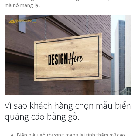
cáo Vinh
mà nó mang lại.
Làm biển quả
Nghệ An giá 
Làm biển hiệu gỗ
quán cafe đẹp
Thi Công Bản
Nghệ An Nâng Tầm T
Hiệu
Vì sao khách hàng chọn mẫu biển
Làm Biển Led
Rẻ Tại Vinh Giải Pháp 
quảng cáo bằng gỗ.
Quả
Làm Hộp Đèn
Biển hiệu gỗ thường mang lại tính thẩm mỹ cao