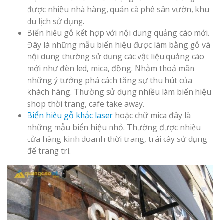
Nam Đàn Uy Tín Giá X
được nhiều nhà hàng, quán cà phê sân vườn, khu
du lịch sử dụng.
Làm Biển Qu
Biển hiệu gỗ kết hợp với nội dung quảng cáo mới.
Mỹ Phẩm Vinh Thu Hú
Đây là những mẫu biển hiệu được làm bằng gỗ và
Hàng
nội dung thường sử dụng các vật liệu quảng cáo
mới như đèn led, mica, đồng. Nhằm thoả mãn
Top 10 Mẫu 
những ý tưởng phá cách tăng sự thu hút của
Hiệu Shop Q
khách hàng. Thường sử dụng nhiều làm biển hiệu
Nghệ An Đẹp
shop thời trang, cafe take away.
Biển hiệu gỗ khắc laser
hoặc chữ mica đây là
những mẫu biển hiệu nhỏ. Thường được nhiều
cửa hàng kinh doanh thời trang, trái cây sử dụng
để trang trí.
Làm Bảng Hi
Thuốc Nghệ An Chuẩn
Làm Hộp Đèn