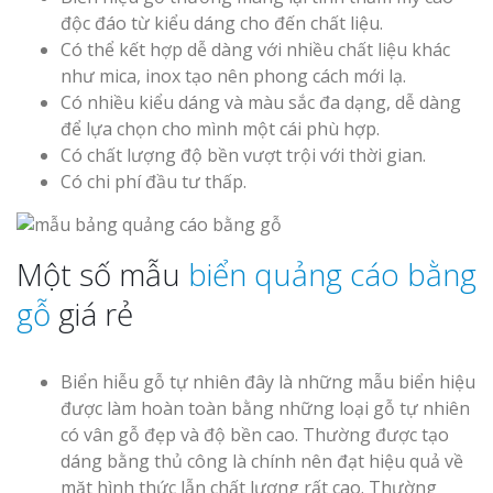
Cáo Tại Vinh Giá Rẻ
độc đáo từ kiểu dáng cho đến chất liệu.
Có thể kết hợp dễ dàng với nhiều chất liệu khác
như mica, inox tạo nên phong cách mới lạ.
Biển Led Chạ
Ma Trận Ngh
Có nhiều kiểu dáng và màu sắc đa dạng, dễ dàng
Thi Công Ch
để lựa chọn cho mình một cái phù hợp.
Nghiệp
Có chất lượng độ bền vượt trội với thời gian.
Có chi phí đầu tư thấp.
Một số mẫu
biển quảng cáo bằng
gỗ
giá rẻ
Làm Biển Côn
Mica Tại Vinh Lấy Nga
Biển hiễu gỗ tự nhiên đây là những mẫu biển hiệu
Làm biển quả
được làm hoàn toàn bằng những loại gỗ tự nhiên
tại Vinh Nghệ An
có vân gỗ đẹp và độ bền cao. Thường được tạo
dáng bằng thủ công là chính nên đạt hiệu quả về
Làm Biển Hiệ
mặt hình thức lẫn chất lượng rất cao. Thường