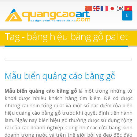
Làm bảng hiệu gỗ tại
Làm biển hiệ
Biên Hòa
Thuận An Bì
Tag - bảng hiệu bằng gỗ pallet
Dương
Thi công biể
cáo Thuận An
Dương
Mẫu biển quảng cáo bằng gỗ
Làm bảng hiệu gỗ tại
Nghệ An
Mẫu biển quảng cáo bằng gỗ
là một trong những từ
khoá được nhiều khách hàng tìm kiếm. Để có được
những cái nhìn tổng quát và một số đặc điểm của biển
Làm biển hiệ
hiệu quảng cáo bằng gỗ trước khi quyết định tiến hành
tóc Thuận An
làm. Ngày nay biển hiệu gỗ thường được sử dụng rộng
Làm bảng hiệu gỗ
rãi của các doanh nghiệp. Cũng như các cửa hàng kinh
Thi công biể
homestay chất lượng
doanh trong nước và trên thế giời bởi vẻ đẹp độc đáo