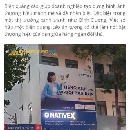
Nghiệp
Biển quảng cáo giúp doanh nghiệp tạo dựng hình ảnh
thương hiệu mạnh mẽ và dễ nhận biết. Đặc biệt trong
một thị trường cạnh tranh như Bình Dương. Việc sở
hữu một biển quảng cáo ấn tượng có thể làm nổi bật
thương hiệu của bạn giữa hàng ngàn đối thủ.
Làm Biển Côn
Mica Tại Vinh Lấy Nga
Làm biển quả
tại Vinh Nghệ An
Làm Biển Hiệ
Nam Đàn Uy Tín Giá X
Làm Biển Qu
Mỹ Phẩm Vinh Thu Hú
Hàng