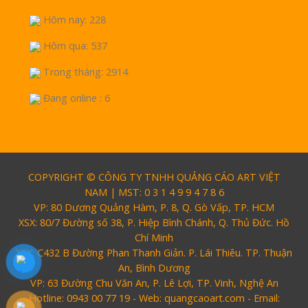
Hôm nay: 228
Hôm qua: 537
Trong tháng: 2914
Đang online : 6
COPYRIGHT © CÔNG TY TNHH QUẢNG CÁO ART VIỆT
NAM | MST: 0 3 1 4 9 9 4 7 8 6
VP: 80 Dương Quảng Hàm, P. 8, Q. Gò Vấp, TP. HCM
XSX: 80/7 Đường số 38, P. Hiệp Bình Chánh, Q. Thủ Đức. Hồ
Chí Minh
XSX: C432 B Đường Phan Thanh Giản. P. Lái Thiêu. TP. Thuận
An, Bình Dương
VP: 63 Đường Chu Văn An, P. Lê Lợi, TP. Vinh, Nghệ An
Hotline: 0943 00 77 19 - Web: quangcaoart.com - Email: