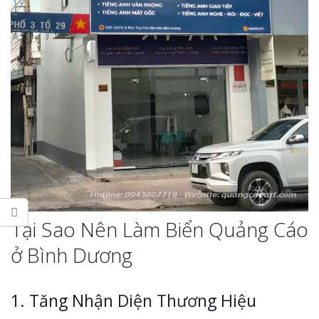
Thi Công Bản
Nghệ An Nâng Tầm T
Hiệu
Làm Biển Led
Rẻ Tại Vinh Giải Pháp 
Quả
Tại Sao Nên Làm Biển Quảng Cáo
Làm Hộp Đèn
Cáo Tại Vinh Giá Rẻ
ở Bình Dương
Biển Led Chạ
Ma Trận Ngh
1. Tăng Nhận Diện Thương Hiệu
Thi Công Ch