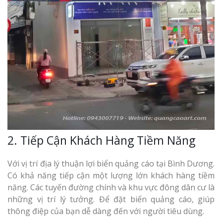
Top 10 Mẫu 
Hiệu Shop Q
Nghệ An Đẹp
Làm Bảng Hi
Thuốc Nghệ An Chuẩn
2. Tiếp Cận Khách Hàng Tiềm Năng
Làm Hộp Đèn
Với vị trí địa lý thuận lợi biển quảng cáo tại Bình Dương.
Mỏng Nghệ 
Có khả năng tiếp cận một lượng lớn khách hàng tiềm
Hút
năng. Các tuyến đường chính và khu vực đông dân cư là
những vị trí lý tưởng. Để đặt biển quảng cáo, giúp
thông điệp của bạn dễ dàng đến với người tiêu dùng.