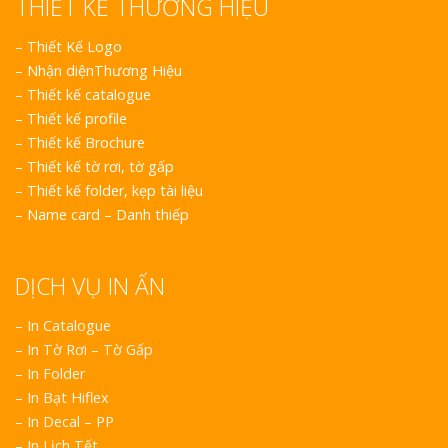
THIẾT KẾ THƯƠNG HIỆU
–
Thiết Kế Logo
–
Nhận diệnThương Hiệu
–
Thiết kế catalogue
–
Thiết kế profile
–
Thiết kế Brochure
–
Thiết kế tờ rơi, tờ gấp
–
Thiết kế folder, kẹp tài liệu
–
Name card – Danh thiếp
DỊCH VỤ IN ẤN
– In Catalogue
– In Tờ Rơi – Tờ Gấp
– In Folder
– In Bạt Hiflex
– In Decal – PP
– In Lịch Tết