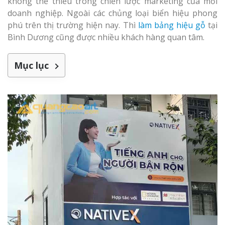
Dương
không thể thiếu trong chiến lược marketing của mỗi
Làm bảng hiệu gỗ tại
Biên Hòa
doanh nghiệp. Ngoài các chủng loại biển hiệu phong
phú trên thị trường hiện nay. Thì
làm bảng hiệu gỗ
tại
Bình Dương cũng được nhiều khách hàng quan tâm.
Mục lục
Làm biển hiệ
tóc Thuận An
Làm bảng hiệu gỗ tại
Nghệ An
Thi công biể
cáo Vinh
Làm biển quả
Nghệ An giá 