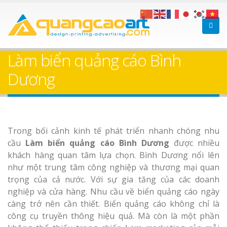
Làm bảng hiệu gỗ tại
Làm Biển Hiệ
Nha Trang
Cà Phê Bình Dương Tr
Làm biển quảng cáo Bình
Làm bảng hiệ
Dương
sữa Bình Dư
Làm biển hiệ
Bảng gỗ treo cửa
Thuận An Bì
Trong bối cảnh kinh tế phát triển nhanh chóng nhu
theo yêu cầu
Dương
cầu
Làm biển quảng cáo Bình Dương
được nhiều
khách hàng quan tâm lựa chọn. Bình Dương nổi lên
như một trung tâm công nghiệp và thương mại quan
trọng của cả nước. Với sự gia tăng của các doanh
nghiệp và cửa hàng. Nhu cầu về biển quảng cáo ngày
càng trở nên cần thiết. Biển quảng cáo không chỉ là
Thi công biể
công cụ truyền thông hiệu quả. Mà còn là một phần
cáo Thuận An