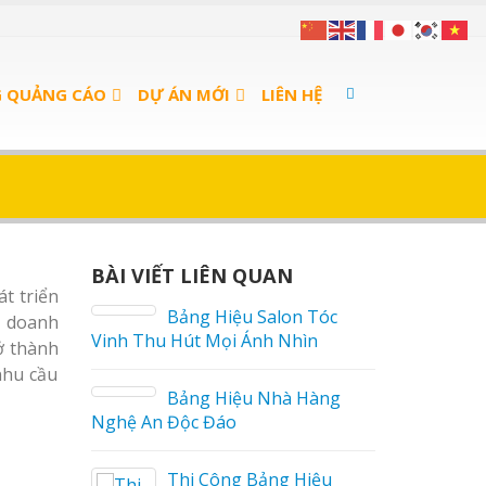
G QUẢNG CÁO
DỰ ÁN MỚI
LIÊN HỆ
BÀI VIẾT LIÊN QUAN
t triển
án Cà
Bảng Hiệu Salon Tóc
c doanh
Vinh Thu Hút Mọi Ánh Nhìn
ở thành
nhu cầu
 sữa
Bảng Hiệu Nhà Hàng
Nghệ An Độc Đáo
a Thuận
Thi Công Bảng Hiệu