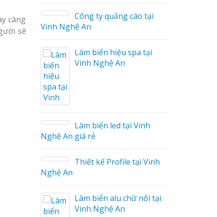
Công ty quảng cáo tại
ày càng
Vinh Nghệ An
gười sẽ
Làm biển hiệu spa tại
Vinh Nghệ An
áo
Làm biển led tại Vinh
Nghệ An giá rẻ
Thiết kế Profile tại Vinh
ệu
Nghệ An
g Hiệu
Làm biển alu chữ nổi tại
Giá Rẻ
Vinh Nghệ An
ả