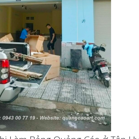
cà phê tại Vinh Nghệ
An
Làm Hộp Đèn Quả
Tại Vinh Giá Rẻ
Biển Led Chạy Ch
Trận Nghệ An Thi
g Ty
Chuyên Nghiệp
y
Làm biển hiệu tại
Vinh Nghệ An
ng cáo
Mẫu biển quán cà
phê bằng gỗ đẹp
u Tại
ưởng
Làm Biển Công Ty
Tại Vinh Lấy Ngay
ảng Cáo
t Khách
Làm biển quảng cá
Vinh Nghệ An