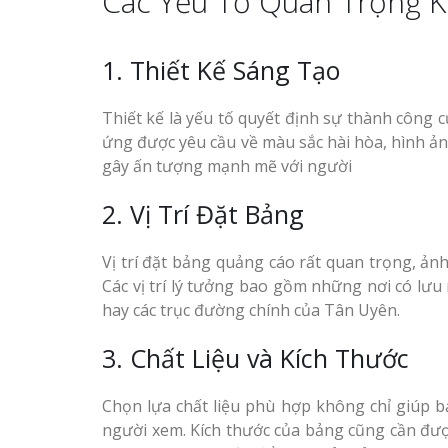
Các Yếu Tố Quan Trọng 
Top 10 Mẫu 
Mẫu biển quán cà phê
Hiệu Shop Q
bằng gỗ đẹp
1. Thiết Kế Sáng Tạo
Nghệ An Đẹp
Thiết kế là yếu tố quyết định sự thành công
ứng được yêu cầu về màu sắc hài hòa, hình ản
gây ấn tượng mạnh mẽ với người
2. Vị Trí Đặt Bảng
Mẫu biển hiệu gỗ vintage
Làm Bảng Hi
ấn tượng
Thuốc Nghệ An Chuẩn
Vị trí đặt bảng quảng cáo rất quan trọng, ản
Các vị trí lý tưởng bao gồm những nơi có lưu
Làm Hộp Đèn
hay các trục đường chính của Tân Uyên.
Mỏng Nghệ 
Hút
3. Chất Liệu và Kích Thước
Làm biển gỗ tại Ninh
Binh đẹp giá rẻ
Chọn lựa chất liệu phù hợp không chỉ giúp b
người xem. Kích thước của bảng cũng cần đư