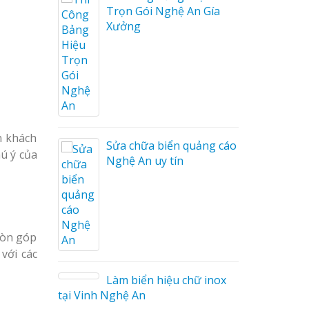
Trọn Gói Nghệ An Gía
Xưởng
ng cáo
ương
n khách
Sửa chữa biển quảng cáo
hú ý của
Nghệ An uy tín
còn góp
on tóc
với các
Làm biển hiệu chữ inox
tại Vinh Nghệ An
ng cáo