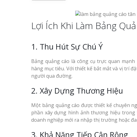
Làm bảng hiệu gỗ tại
Trọn Gói Nghệ An Gía
Biên Hòa
Xưởng
Lợi Ích Khi Làm Bảng Qu
Làm biển hiệ
1. Thu Hút Sự Chú Ý
tóc Thuận An
Làm bảng hiệu gỗ tại
Nghệ An
Bảng quảng cáo là công cụ trực quan mạnh 
Sửa chữa biển quảng cáo
Thi công biể
hàng mục tiêu. Với thiết kế bắt mắt và vị trí 
Nghệ An uy tín
cáo Vinh
người qua đường.
2. Xây Dựng Thương Hiệu
Một bảng quảng cáo được thiết kế chuyên ng
phần xây dựng hình ảnh thương hiệu trong tâ
Làm biển quả
doanh nghiệp mới ra nhập thị trường hoặc đa
Làm biển hiệu chữ inox
Nghệ An giá 
tại Vinh Nghệ An
3. Khả Năng Tiếp Cận Rộng