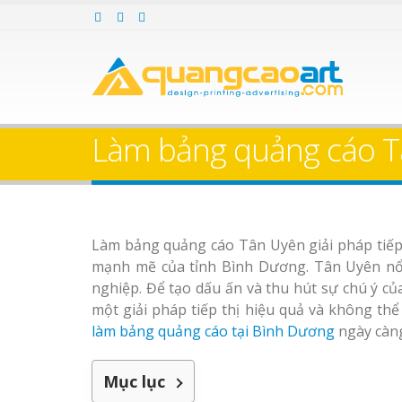
Làm bảng hiệu gỗ tại
Làm Biển Hiệ
Nha Trang
Cà Phê Bình Dương Tr
Làm bảng hiệ
Làm bảng quảng cáo T
sữa Bình Dương
Làm biển hiệ
Thuận An Bì
Bảng gỗ treo cửa
Dương
theo yêu cầu
Làm bảng quảng cáo Tân Uyên giải pháp tiếp 
Bảng Hiệu Salon Tóc
mạnh mẽ của tỉnh Bình Dương. Tân Uyên nổi
Vinh Thu Hút Mọi Ánh Nhìn
nghiệp. Để tạo dấu ấn và thu hút sự chú ý củ
một giải pháp tiếp thị hiệu quả và không th
Bảng Hiệu Nhà Hàng
làm bảng quảng cáo tại Bình Dương
ngày càng
Nghệ An Độc Đáo
Thi công biể
cáo Thuận An
Mục lục
Dương
Thi Công Bảng Hiệu