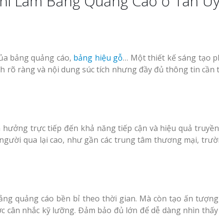
Khi Làm Bảng Quảng Cáo ở Tân U
Mẫu biển hiệu gỗ
Bảng
vintage ấn tượng
Làm Biển Hiệu Tạ
uần Áo
Đàn Uy Tín Giá Xưởng
Làm Biển Quảng 
 của bảng quảng cáo,
bảng hiệu gỗ
… Một thiết kế sáng tạo p
Phẩm Vinh Thu Hút Khách 
h rõ ràng và nội dung súc tích nhưng đầy đủ thông tin cần t
Làm biển gỗ tại Ninh
Binh đẹp giá rẻ
Top 10 Mẫu Bảng
Shop Quần Áo Ng
Đẹp
Làm biển gỗ tại Hà
ệu Nhà
Giang đẹp giá rẻ
 GPP
h hưởng trực tiếp đến khả năng tiếp cận và hiệu quả truyền
 người qua lại cao, như gần các trung tâm thương mại, trườ
 Siêu
An Thu
Bảng gỗ treo cửa
Làm Bảng Hiệu N
handmade cổ điển
ảng quảng cáo bền bỉ theo thời gian. Mà còn tạo ấn tượng 
Thuốc Nghệ An Chuẩn GPP
ợc cân nhắc kỹ lưỡng. Đảm bảo đủ lớn để dễ dàng nhìn thấ