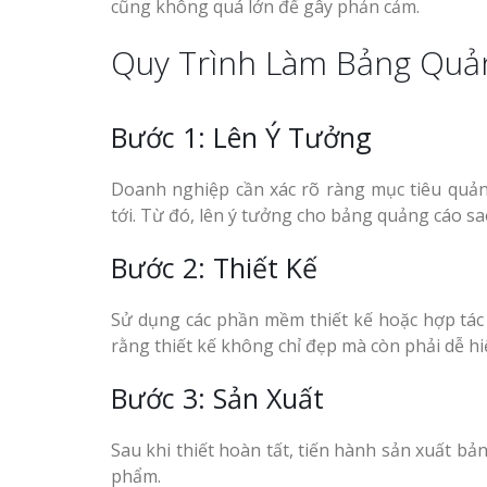
Làm biển gỗ tại Hà Giang
cũng không quá lớn để gây phản cảm.
đẹp giá rẻ
Quy Trình Làm Bảng Quả
Bước 1: Lên Ý Tưởng
Bảng gỗ treo cửa
Doanh nghiệp cần xác rõ ràng mục tiêu quả
handmade cổ điển
tới. Từ đó, lên ý tưởng cho bảng quảng cáo s
Bước 2: Thiết Kế
Sử dụng các phần mềm thiết kế hoặc hợp tác 
rằng thiết kế không chỉ đẹp mà còn phải dễ hi
Bước 3: Sản Xuất
Sau khi thiết hoàn tất, tiến hành sản xuất b
phẩm.