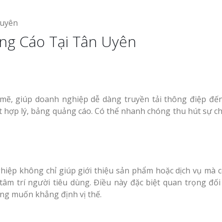
cáo Nghệ An uy tín
An Bình Dương
Bảng gỗ treo cửa theo
yêu cầu
ảng Cáo Tại Tân Uyên
u salon
Thi công biển quả
Làm biển hiệu chữ
Thuận An Bình D
mẽ, giúp doanh nghiệp dễ dàng truyền tải thông điệp đế
inox tại Vinh Nghệ An
n quảng
đặt hợp lý, bảng quảng cáo. Có thể nhanh chóng thu hút sự c
Làm bảng hiệu gỗ tại
Biên Hòa
Công ty quảng cáo
tại Vinh Nghệ An
Làm biển hiệu spa tại
hiệp không chỉ giúp giới thiệu sản phẩm hoặc dịch vụ mà 
Vinh Nghệ An
Làm biển hiệu sal
m trí người tiêu dùng. Điều này đặc biệt quan trọng đối 
ng cáo
Thuận An
ng muốn khẳng định vị thế.
Làm bảng hiệu gỗ tại
rẻ
Nghệ An
Thi công biển quả