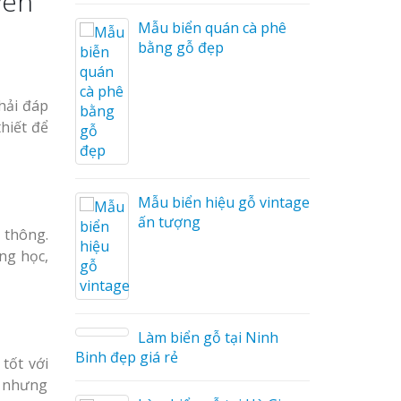
yên
i Nam
Mẫu biển quán cà phê
bằng gỗ đẹp
Cáo Mỹ
hải đáp
Hàng
hiết để
 Hiệu
hệ An
Mẫu biển hiệu gỗ vintage
ấn tượng
 thông.
ng học,
Làm biển gỗ tại Ninh
hà
Binh đẹp giá rẻ
tốt với
y nhưng