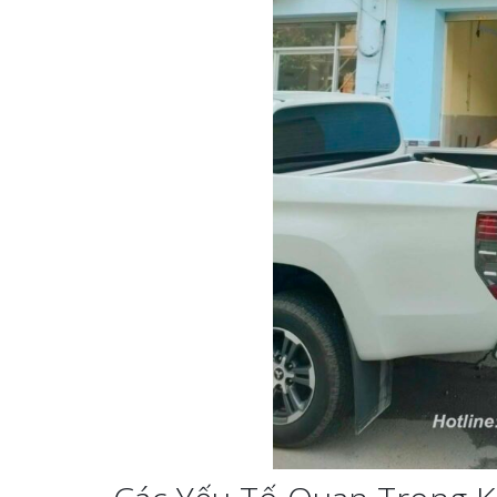
Thiết kế hồ sơ năng lực
Làm Biển Côn
tại Vinh Nghệ An
Mica Tại Vinh Lấy Nga
Làm biển hiệu quán cà
Làm biển quả
phê tại Vinh Nghệ An
tại Vinh Nghệ An
Làm Biển Hiệ
Nam Đàn Uy Tín Giá X
Làm Biển Qu
Mỹ Phẩm Vinh Thu Hú
Làm biển hiệu tại Vinh
Hàng
Nghệ An