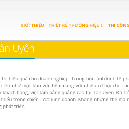
u Quán
Bảng Hiệu Salon Tóc
ọn Gói
GIỚI THIỆU
Vinh Thu Hút Mọi Ánh Nhìn
THIẾT KẾ THƯƠNG HIỆU
THI CÔN
u trà
Bảng Hiệu Nhà Hàng
ân Uyên
Nghệ An Độc Đáo
u spa
Thi Công Bảng Hiệu
nh
Trọn Gói Nghệ An
Gía Xưởng
thị hiệu quả cho doanh nghiệp. Trong bối cảnh kinh tế phá
Làm bảng hiệu gỗ tại
Làm Biển Hiệu Qu
 lên như một khu vực tiềm năng với nhiều cơ hội cho cá
Nha Trang
Phê Bình Dương Trọn Gói
a khách hàng, việc làm bảng quảng cáo tại Tân Uyên. Đã tr
ể thiếu trong chiến lược kinh doanh. Không những thế mà 
Làm bảng hiệu trà
 phát triển.
n quảng
Bình Dương
 Bình
Sửa chữa biển quảng
Làm biển hiệu sp