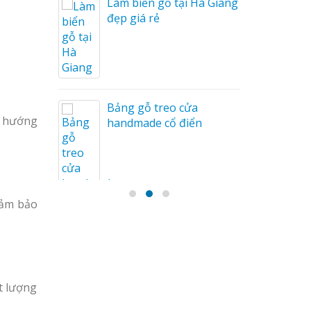
Làm biển gỗ tại Hà Giang
u Mỏng
đẹp giá rẻ
Bảng gỗ treo cửa
h hướng
handmade cổ điển
Đảm bảo
t lượng