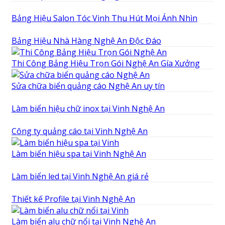
Bảng Hiệu Salon Tóc Vinh Thu Hút Mọi Ánh Nhìn
Bảng Hiệu Nhà Hàng Nghệ An Độc Đáo
Thi Công Bảng Hiệu Trọn Gói Nghệ An Gía Xưởng
Sửa chữa biển quảng cáo Nghệ An uy tín
Làm biển hiệu chữ inox tại Vinh Nghệ An
Công ty quảng cáo tại Vinh Nghệ An
Làm biển hiệu spa tại Vinh Nghệ An
Làm biển led tại Vinh Nghệ An giá rẻ
Thiết kế Profile tại Vinh Nghệ An
Làm biển alu chữ nổi tại Vinh Nghệ An