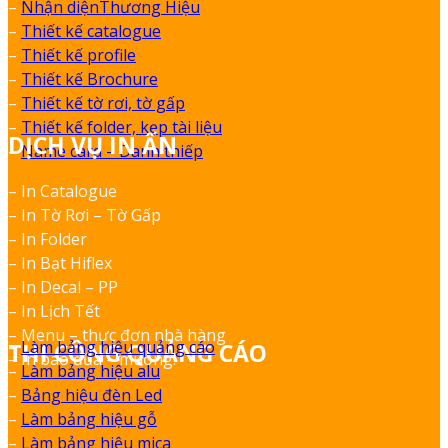
–
Nhận diệnThương Hiệu
–
Thiết kế catalogue
–
Thiết kế profile
–
Thiết kế Brochure
–
Thiết kế tờ rơi, tờ gấp
–
Thiết kế folder, kẹp tài liệu
DỊCH VỤ IN ẤN
–
Name card – Danh thiếp
– In Catalogue
– In Tờ Rơi – Tờ Gấp
– In Folder
– In Bạt Hiflex
– In Decal – PP
– In Lịch Tết
– Menu – thực đơn nhà hàng
–
Làm bảng hiệu quảng cáo
THI CÔNG QUẢNG CÁO
– In bao đũa – muỗng.
–
Làm bảng hiệu alu
–
Bảng hiệu đèn Led
–
Làm bảng hiệu gỗ
–
Làm bảng hiệu mica