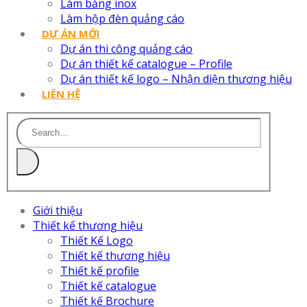
Làm bảng inox
Làm hộp đèn quảng cáo
DỰ ÁN MỚI
Dự án thi công quảng cáo
Dự án thiết kế catalogue – Profile
Dự án thiết kế logo – Nhận diện thương hiệu
LIÊN HỆ
Giới thiệu
Thiết kế thương hiệu
Thiết Kế Logo
Thiết kế thương hiệu
Thiết kế profile
Thiết kế catalogue
Thiết kế Brochure