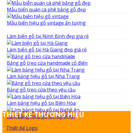
Mẫu biển quán cà phê bằng gỗ đẹp
Mẫu biển hiệu gỗ vintage ấn tượng
Làm biển gỗ tại Ninh Binh đẹp giá rẻ
Làm biển gỗ tại Hà Giang đẹp giá rẻ
Bảng gỗ treo cửa handmade cổ điển
Làm bảng hiệu gỗ tại Nha Trang
Bảng gỗ treo cửa theo yêu cầu
Làm bảng hiệu gỗ tại Biên Hòa
THIẾT KẾ THƯƠNG HIỆU
Làm bảng hiệu gỗ tại Nghệ An
–
Thiết Kế Logo