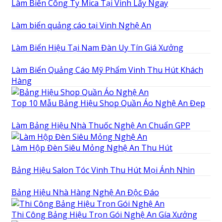
Làm Biển Công Ty Mica Tại Vinh Lấy Ngay
Làm biển quảng cáo tại Vinh Nghệ An
Làm Biển Hiệu Tại Nam Đàn Uy Tín Giá Xưởng
Làm Biển Quảng Cáo Mỹ Phẩm Vinh Thu Hút Khách
Hàng
Top 10 Mẫu Bảng Hiệu Shop Quần Áo Nghệ An Đẹp
Làm Bảng Hiệu Nhà Thuốc Nghệ An Chuẩn GPP
Làm Hộp Đèn Siêu Mỏng Nghệ An Thu Hút
Bảng Hiệu Salon Tóc Vinh Thu Hút Mọi Ánh Nhìn
Bảng Hiệu Nhà Hàng Nghệ An Độc Đáo
Thi Công Bảng Hiệu Trọn Gói Nghệ An Gía Xưởng