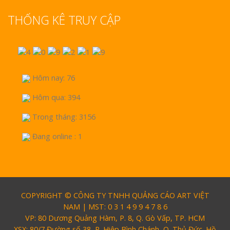
THỐNG KÊ TRUY CẬP
Hôm nay: 76
Hôm qua: 394
Trong tháng: 3156
Đang online : 1
COPYRIGHT © CÔNG TY TNHH QUẢNG CÁO ART VIỆT
NAM | MST: 0 3 1 4 9 9 4 7 8 6
VP: 80 Dương Quảng Hàm, P. 8, Q. Gò Vấp, TP. HCM
XSX: 80/7 Đường số 38, P. Hiệp Bình Chánh, Q. Thủ Đức. Hồ