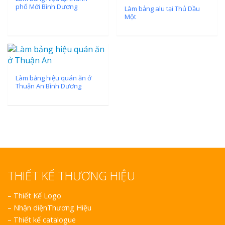
phố Mới Bình Dương
Làm bảng alu tại Thủ Dầu
Một
Làm bảng hiệu quán ăn ở
Thuận An Bình Dương
THIẾT KẾ THƯƠNG HIỆU
–
Thiết Kế Logo
–
Nhận diệnThương Hiệu
–
Thiết kế catalogue