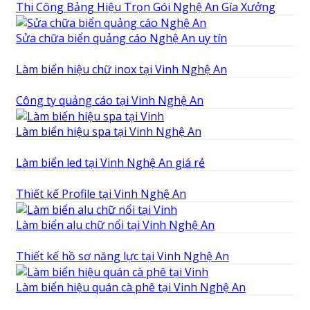
Thi Công Bảng Hiệu Trọn Gói Nghệ An Gía Xưởng
Sửa chữa biển quảng cáo Nghệ An uy tín
Làm biển hiệu chữ inox tại Vinh Nghệ An
Công ty quảng cáo tại Vinh Nghệ An
Làm biển hiệu spa tại Vinh Nghệ An
Làm biển led tại Vinh Nghệ An giá rẻ
Thiết kế Profile tại Vinh Nghệ An
Làm biển alu chữ nổi tại Vinh Nghệ An
Thiết kế hồ sơ năng lực tại Vinh Nghệ An
Làm biển hiệu quán cà phê tại Vinh Nghệ An