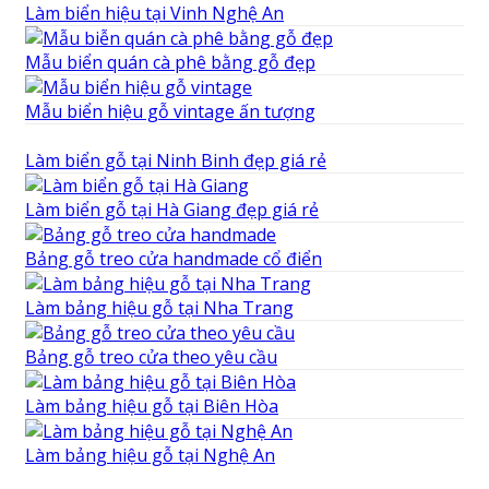
Làm biển hiệu tại Vinh Nghệ An
Mẫu biển quán cà phê bằng gỗ đẹp
Mẫu biển hiệu gỗ vintage ấn tượng
Làm biển gỗ tại Ninh Binh đẹp giá rẻ
Làm biển gỗ tại Hà Giang đẹp giá rẻ
Bảng gỗ treo cửa handmade cổ điển
Làm bảng hiệu gỗ tại Nha Trang
Bảng gỗ treo cửa theo yêu cầu
Làm bảng hiệu gỗ tại Biên Hòa
Làm bảng hiệu gỗ tại Nghệ An