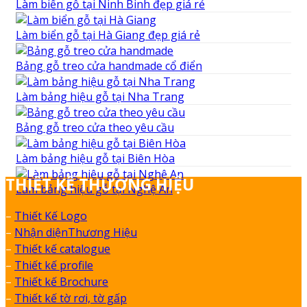
Làm biển gỗ tại Ninh Binh đẹp giá rẻ
Làm biển gỗ tại Hà Giang đẹp giá rẻ
Bảng gỗ treo cửa handmade cổ điển
Làm bảng hiệu gỗ tại Nha Trang
Bảng gỗ treo cửa theo yêu cầu
Làm bảng hiệu gỗ tại Biên Hòa
THIẾT KẾ THƯƠNG HIỆU
Làm bảng hiệu gỗ tại Nghệ An
–
Thiết Kế Logo
–
Nhận diệnThương Hiệu
–
Thiết kế catalogue
–
Thiết kế profile
–
Thiết kế Brochure
–
Thiết kế tờ rơi, tờ gấp