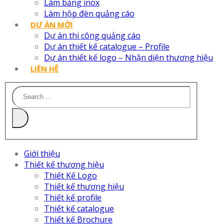
Làm bảng inox
Làm hộp đèn quảng cáo
DỰ ÁN MỚI
Dự án thi công quảng cáo
Dự án thiết kế catalogue – Profile
Dự án thiết kế logo – Nhận diện thương hiệu
LIÊN HỆ
Giới thiệu
Thiết kế thương hiệu
Thiết Kế Logo
Thiết kế thương hiệu
Thiết kế profile
Thiết kế catalogue
Thiết kế Brochure