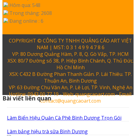
Hôm qua: 548
Trong tháng: 2608
Đang online : 6
COPYRIGHT © CÔNG TY TNHH QUẢNG CÁO ART VIỆT
NAM | MST: 0 3 1 4 9 9 4 7 8 6
VP: 80 Dương Quảng Hàm, P. 8, Q. Gò Vấp, TP. HCM
XSX: 80/7 Đường số 38, P. Hiệp Bình Chánh, Q. Thủ Đức.
Hồ Chí Minh
XSX: C432 B Đường Phan Thanh Giản. P. Lái Thiêu. TP.
Thuận An, Bình Dương
VP: 63 Đường Chu Văn An, P. Lê Lợi, TP. Vinh, Nghệ An
Hotline: 0943 00 77 19 - Web: quangcaoart.com - Email:
Bài viết liên quan
contact@quangcaoart.com
Làm Biển Hiệu Quán Cà Phê Bình Dương Trọn Gói
Làm bảng hiệu trà sữa Bình Dương