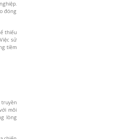
nghiệp.
áo đóng
ể thiếu
Việc sử
ng tiềm
 truyền
với môi
ng lòng
a chiến