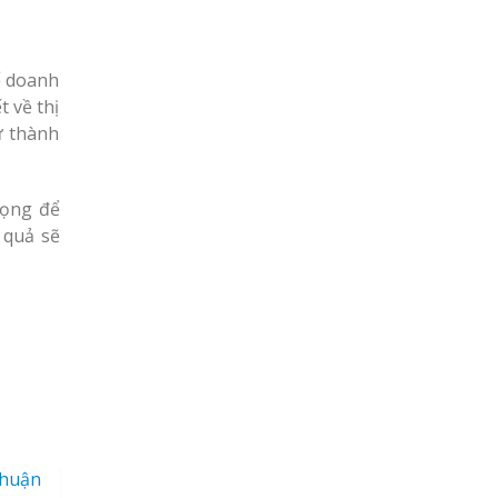
ể doanh
t về thị
ự thành
rọng để
 quả sẽ