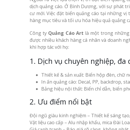
dịch quảng cáo. Ở Bình Dương, với sự phát tr
cư mới. Việc đặt biển quảng cáo tại những vị
hàng mục tiêu và tối ưu hóa hiệu quả quảng c
Công ty
Quảng Cáo Art
là một trong những đ
được nhiều khách hàng cá nhân và doanh nghi
khi hợp tác với họ:
1. Dịch vụ chuyên nghiệp, đa
Thiết kế & sản xuất: Biển hộp đèn, chữ nổ
In ấn quảng cáo: Decal, PP, backdrop, s
Bảng hiệu nội thất: Biển chỉ dẫn, biển p
2. Ưu điểm nổi bật
Đội ngũ giàu kinh nghiệm – Thiết kế sáng tạo, 
Vật liệu cao cấp – Alu nhập khẩu, mica Đài Lo
Giá cạnh tranh – Báo giá rõ ràng, không phát 