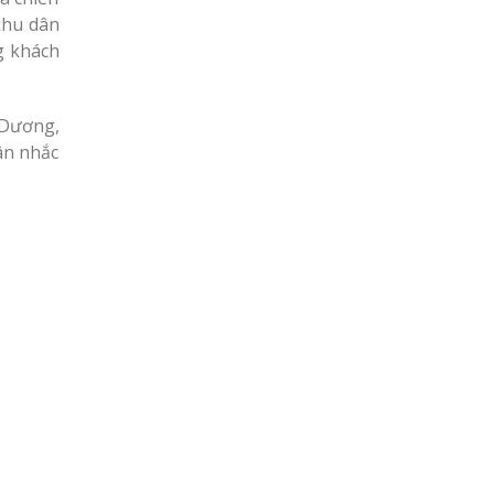
khu dân
g khách
 Dương,
ân nhắc