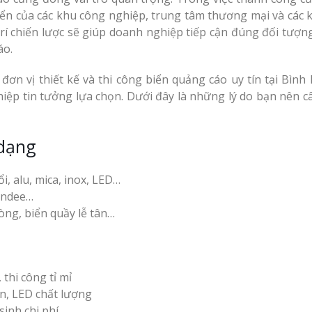
iển của các khu công nghiệp, trung tâm thương mại và các 
 trí chiến lược sẽ giúp doanh nghiệp tiếp cận đúng đối tượn
áo.
ơn vị thiết kế và thi công biển quảng cáo uy tín tại Bình
ệp tin tưởng lựa chọn. Dưới đây là những lý do bạn nên c
 dạng
i, alu, mica, inox, LED…
tandee…
hòng, biển quầy lễ tân…
thi công tỉ mỉ
an, LED chất lượng
sinh chi phí