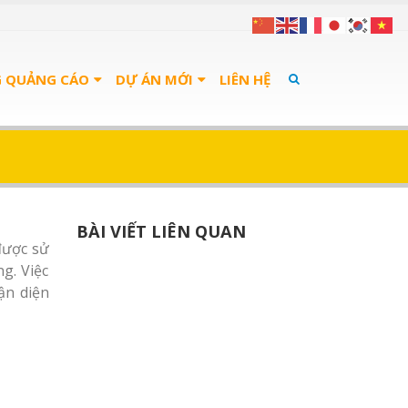
G QUẢNG CÁO
DỰ ÁN MỚI
LIÊN HỆ
BÀI VIẾT LIÊN QUAN
được sử
g. Việc
ận diện