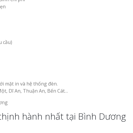
hẹn
u cầu)
i mặt in và hệ thống đèn.
Một, Dĩ An, Thuận An, Bến Cát…
thịnh hành nhất tại Bình Dương