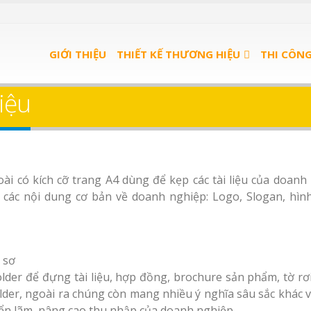
GIỚI THIỆU
THIẾT KẾ THƯƠNG HIỆU
THI CÔN
liệu
oài có kích cỡ trang A4 dùng để kẹp các tài liệu của doanh
các nội dung cơ bản về doanh nghiệp: Logo, Slogan, hình
 sơ
er để đựng tài liệu, hợp đồng, brochure sản phẩm, tờ rơi, 
der, ngoài ra chúng còn mang nhiều ý nghĩa sâu sắc khác 
iển lãm, nâng cao thu nhập của doanh nghiệp.