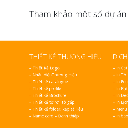
Tham khảo một số dự án 
THIẾT KẾ THƯƠNG HIỆU
DỊCH
–
Thiết Kế Logo
– In Ca
–
Nhận diệnThương Hiệu
– In Tờ
–
Thiết kế catalogue
– In Fol
–
Thiết kế profile
– In Bạt
–
Thiết kế Brochure
– In Dec
–
Thiết kế tờ rơi, tờ gấp
– In Lịc
–
Thiết kế folder, kẹp tài liệu
– Menu 
–
Name card – Danh thiếp
– In ba