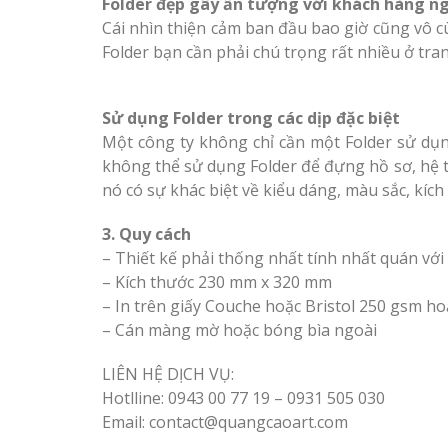
Folder đẹp gây ấn tượng với khách hàng ng
Cái nhìn thiện cảm ban đầu bao giờ cũng vô c
Folder bạn cần phải chú trọng rất nhiều ở tr
Sử dụng Folder trong các dịp đặc biệt
Một công ty không chỉ cần một Folder sử dụ
không thể sử dụng Folder để đựng hồ sơ, hệ 
nó có sự khác biệt về kiểu dáng, màu sắc, kíc
3. Quy cách
– Thiết kế phải thống nhất tính nhất quán với
– Kích thước 230 mm x 320 mm
– In trên giấy Couche hoặc Bristol 250 gsm h
– Cán màng mờ hoặc bóng bìa ngoài
LIÊN HỆ DỊCH VỤ:
Hotlline: 0943 00 77 19 – 0931 505 030
Email: contact@quangcaoart.com