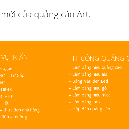
mới của quảng cáo Art.
 VỤ IN ẤN
THI CÔNG QUẢNG 
–
Làm bảng hiệu quảng cáo
talogue
–
Làm bảng hiệu alu
 Rơi – Tờ Gấp
–
Bảng hiệu đèn Led
der
–
Làm bảng hiệu gỗ
 Hiflex
–
Làm bảng hiệu mica
al – PP
–
Làm bảng inox
h Tết
–
Hộp đèn quảng cáo
– thực đơn nhà hàng
o đũa – muỗng.