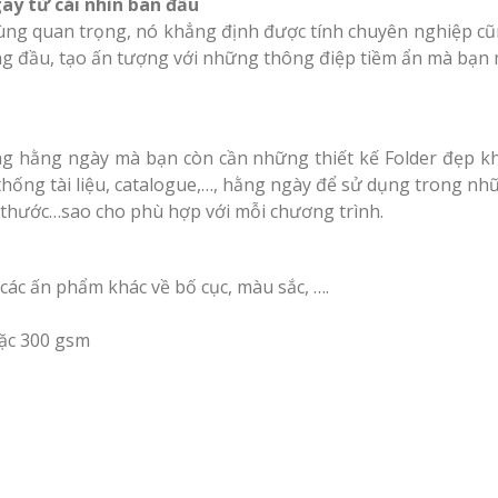
ay từ cái nhìn ban đầu
ùng quan trọng, nó khẳng định được tính chuyên nghiệp cũng 
ang đầu, tạo ấn tượng với những thông điệp tiềm ẩn mà bạ
ng hằng ngày mà bạn còn cần những thiết kế Folder đẹp kh
thống tài liệu, catalogue,…, hằng ngày để sử dụng trong n
h thước…sao cho phù hợp với mỗi chương trình.
 các ấn phẩm khác về bố cục, màu sắc, ….
oặc 300 gsm