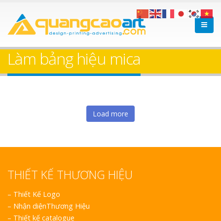
Làm bảng hiệu mica
Load more
THIẾT KẾ THƯƠNG HIỆU
–
Thiết Kế Logo
–
Nhận diệnThương Hiệu
–
Thiết kế catalogue